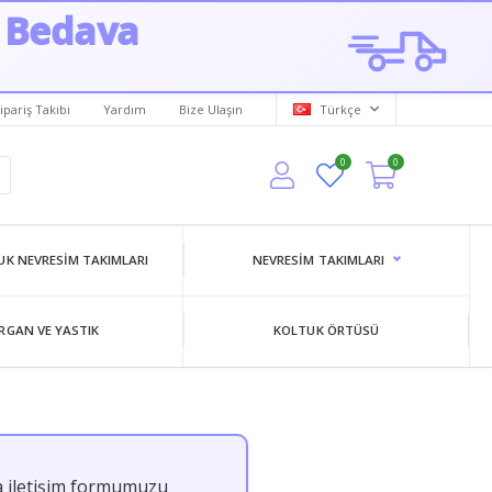
 Bedava
ipariş Takibi
Yardım
Bize Ulaşın
Türkçe
0
0
K NEVRESIM TAKIMLARI
NEVRESIM TAKIMLARI
RGAN VE YASTIK
KOLTUK ÖRTÜSÜ
a iletişim formumuzu