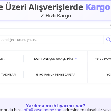
 Üzeri Alışverişlerde
Kargo
✓ Hızlı Kargo
S
LER
KAPITONE ÇOK AMAÇLI PIKE
%100 PAMU
 TAKIMLARI
%100 PAMUK PENYE ÇARŞAF
YO
Yardıma mı ihtiyacınız var?
 konuda bize
info@gaselhome.com
adresinden ulaşabilir vey