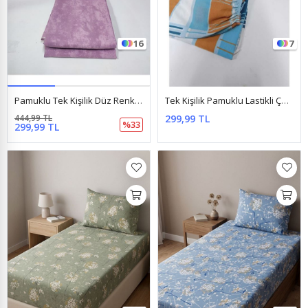
16
7
Pamuklu Tek Kişilik Düz Renk Lastikli Çarşaf Takımı Gülkurusu
Tek Kişilik Pamuklu Lastikli Çarşaf Takımı 100X200 & 120X200 Stil Turkuaz
444,99 TL
299,99 TL
%33
299,99 TL