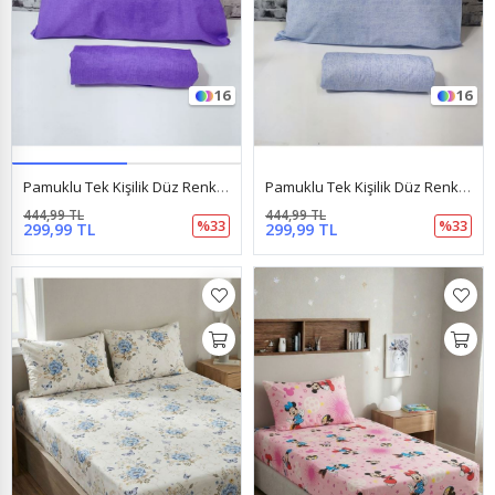
16
16
Pamuklu Tek Kişilik Düz Renk Lastikli Çarşaf Takımı Mor
Pamuklu Tek Kişilik Düz Renk Lastikli Çarşaf Takımı Mavi
444,99 TL
444,99 TL
%33
%33
299,99 TL
299,99 TL