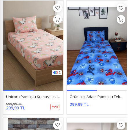
2
Unicorn Pamuklu Kumaş Lastikli Çarşaf Takımı Somon
Örümcek Adam Pamuklu Tek Kişilik Lastikli Çarşaf Takımı Mavi
599,99 TL
299,99 TL
%50
299,99 TL