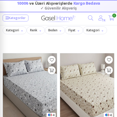
1000₺
ve Üzeri Alışverişlerde
Kargo Bedava
✓ Kapıda Nakit/Kart İle Ödeme
0
Filtrele
Kategoriler
TR
Kategori
Renk
Beden
Fiyat
Kategori
4
4