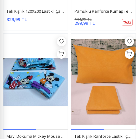
Tek Kişilik 120X200 Lastikli Çarşaf Takımı Mickey Mouse Mavi
Pamuklu Ranforce Kumaş Tek Kişilik Lastikli Çarşaf Takımı (100X200 & 120X200) Kelebek Yeşil
329,99 TL
444,99 TL
%33
299,99 TL
Mavi Dokuma Mickey Mouse Ara Boy Lastikli Çarşaf 120X200 Cm 1 Adet Kapaklı Yastık Kılıfı Mavi
Tek Kişilik Ranforce Lastikli Çarşaf Turuncu