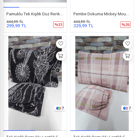
Pamuklu Tek Kişilik Düz Renk Lastikli Çarşaf Takımı Somon
Pembe Dokuma Mickey Mouse Lastikli Çarşaf Ara Boy 120X200 Cm 1 Adet Yastık Kılıfı Pembe
444,99 TL
444,99 TL
%33
%26
299,99 TL
329,99 TL
7
7