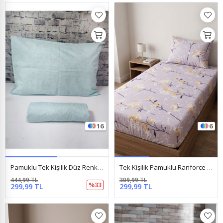
16
6
Pamuklu Tek Kişilik Düz Renk Lastikli Çarşaf Takımı Açık Turkuaz
Tek Kişilik Pamuklu Ranforce Kumaş Lastikli Çarşaf Takımı Papatya Lila
444,99 TL
309,99 TL
%33
299,99 TL
299,99 TL