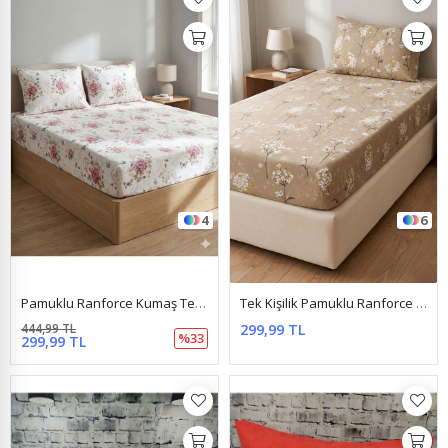
4
6
Pamuklu Ranforce Kumaş Tek Kişilik Lastikli Çarşaf Takımı (100X200 & 120X200) Kelebek Pembe
Tek Kişilik Pamuklu Ranforce Kumaş Lastikli Çarşaf Takımı Papatya Somon
444,99 TL
299,99 TL
%33
299,99 TL