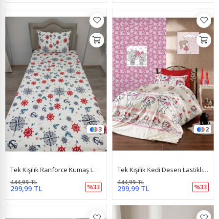
3
2
Tek Kişilik Ranforce Kumaş Lastikli Çarşaf + 1 Ad. Kapaklı Yastık Kılıfı Denizci Kırmızı
Tek Kişilik Kedi Desen Lastikli Çarşaf + 1 Adet Yastık Kılıfı Kırmızı
444,99 TL
444,99 TL
%33
%33
299,99 TL
299,99 TL