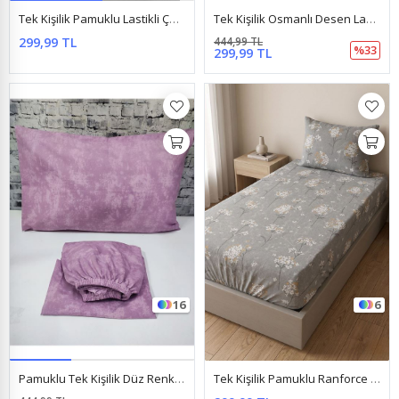
Tek Kişilik Pamuklu Lastikli Çarşaf Takımı 100X200 & 120X200 Yeni Gri Ağaç
Tek Kişilik Osmanlı Desen Lastikli Çarşaf Takımı Lacivert
299,99 TL
444,99 TL
%33
299,99 TL
16
6
Pamuklu Tek Kişilik Düz Renk Lastikli Çarşaf Takımı Açık Gülkurusu
Tek Kişilik Pamuklu Ranforce Kumaş Lastikli Çarşaf Takımı Papatya Gri