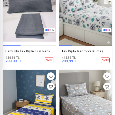
16
3
Pamuklu Tek Kişilik Düz Renk Lastikli Çarşaf Takımı Antrasit
Tek Kişilik Ranforce Kumaş Lastikli Çarşaf + 1 Ad. Kapaklı Yastık Kılıfı Denizci Mavi
444,99 TL
444,99 TL
%33
%33
299,99 TL
299,99 TL