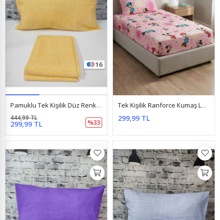
16
Pamuklu Tek Kişilik Düz Renk Lastikli Çarşaf Takımı Sarı
Tek Kişilik Ranforce Kumaş Lastikli Çarşaf Takımı Mickey Mouse Pembe
444,99 TL
299,99 TL
%33
299,99 TL