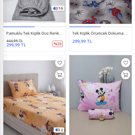
16
Pamuklu Tek Kişilik Düz Renk Lastikli Çarşaf Takımı Gri
Tek Kişilik Örümcek Dokuma Ranforce Kumaş Lastikli Çarşaf Takımı Gri
444,99 TL
299,99 TL
%33
299,99 TL
2