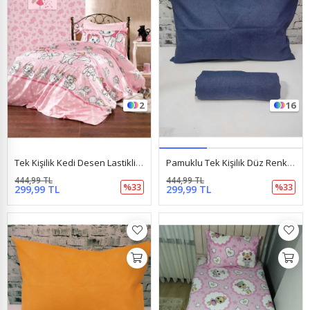
2
16
Tek Kişilik Kedi Desen Lastikli Çarşaf + 1 Adet Yastık Kılıfı Pembe
Pamuklu Tek Kişilik Düz Renk Lastikli Çarşaf Takımı Lacivert
444,99 TL
444,99 TL
%33
%33
299,99 TL
299,99 TL