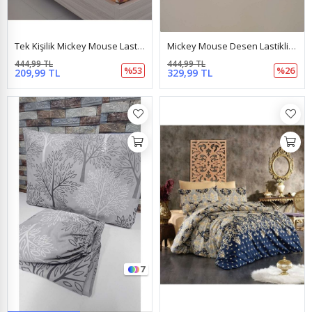
Tek Kişilik Mickey Mouse Lastikli Çarşaf Takımı Çocuk Bebek Sarı Mickey
Mickey Mouse Desen Lastikli Çarşaf Takımı Pembe
444,99 TL
444,99 TL
%53
%26
209,99 TL
329,99 TL
7