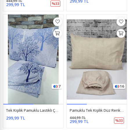
444,99 TL
299,99 TL
%33
299,99 TL
7
16
Tek Kişilik Pamuklu Lastikli Çarşaf Takımı 100X200 & 120X200 Yeni Mavi Ağaç
Pamuklu Tek Kişilik Düz Renk Lastikli Çarşaf Takımı Krem
299,99 TL
444,99 TL
%33
299,99 TL