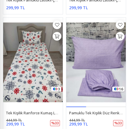
Tek Kişilik Pamuklu Lastikli Çarşaf Takımı 100X200 & 120X200 Siyah Beyaz
Tek Kişilik Pamuklu Lastikli Çarşaf Takımı 100X200 & 120X200 Pudra Ekose
299,99 TL
299,99 TL
3
16
Tek Kişilik Ranforce Kumaş Lastikli Çarşaf + 1 Ad. Kapaklı Yastık Kılıfı Denizci Krem
Pamuklu Tek Kişilik Düz Renk Lastikli Çarşaf Takımı Lila
444,99 TL
444,99 TL
%33
%33
299,99 TL
299,99 TL