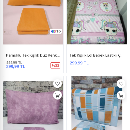
16
Pamuklu Tek Kişilik Düz Renk Lastikli Çarşaf Takımı Turuncu
Tek Kişilik Lol Bebek Lastikli Çarşaf + 1 Adet Yastık Kılıfı Pembe
444,99 TL
299,99 TL
%33
299,99 TL