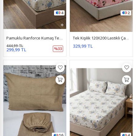
4
2
Pamuklu Ranforce Kumaş Tek Kişilik Lastikli Çarşaf Takımı (100X200 & 120X200) Kelebek Mavi
Tek Kişilik 120X200 Lastikli Çarşaf Takımı Mickey Mouse Pembe
444,99 TL
329,99 TL
%33
299,99 TL
16
4