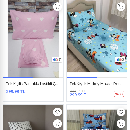
7
2
Tek Kişilik Pamuklu Lastikli Çarşaf Takımı 100X200 & 120X200 Pembe Kalp
Tek Kişilik Mickey Mause Desenli Lastikli Çarşaf Takımı 100X200 Suyeşili
299,99 TL
444,99 TL
%33
299,99 TL