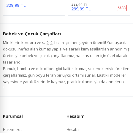
329,99 TL
444,99 TL
%33
299,99 TL
Bebek ve Çocuk Çarşafları
Miniklerin konforu ve sağlığı bizim için her şeyden önemli! Yumuşacık
dokusu, nefes alan kumaş yapısı ve zararlı kimyasallardan arındırılmış
üretimiyle bebek ve çocuk çarşaflarımız, hassas ciltler için özel olarak
tasarlandı.
Pamuk, bambu ve mikrofiber gibi kaliteli kumaş seçenekleriyle üretilen
çarşaflarımız, gün boyu ferah bir uyku ortamı sunar. Lastikli modeller
sayesinde yatak üzerinde kaymaz, pratik kullanımıyla da annelerin
hayatını kolaylaştırır.
Renk renk ve desen desen alternatifleriyle hem bebek odalarına neşe
katar hem de çocukların sevdiği karakterlerle uykuyu eğlenceli hale
getirir.
💫
Gasel Home
güvencesiyle kaliteli, sağlıklı ve şık çarşaf modellerini
Kurumsal
Hesabım
hemen keşfedin; miniklerin rahat uykusunu güvenle tamamlayın.
Hakkımızda
Hesabım