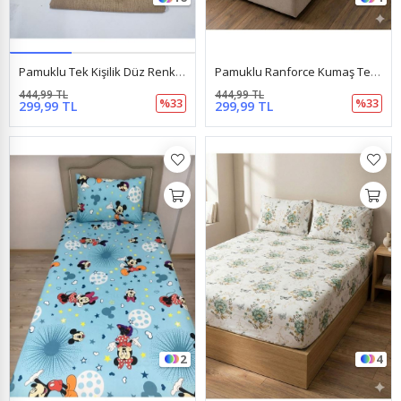
Pamuklu Tek Kişilik Düz Renk Lastikli Çarşaf Takımı Kahverengi
Pamuklu Ranforce Kumaş Tek Kişilik Lastikli Çarşaf Takımı (100X200 & 120X200) Kelebek Gri
444,99 TL
444,99 TL
%33
%33
299,99 TL
299,99 TL
2
4