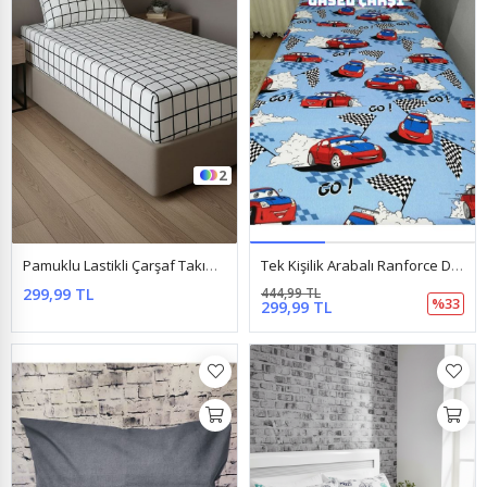
2
Pamuklu Lastikli Çarşaf Takımı Kareli Beyaz
Tek Kişilik Arabalı Ranforce Dokuma Kumaş Lastikli Çarşaf Takımı Mavi
299,99 TL
444,99 TL
%33
299,99 TL