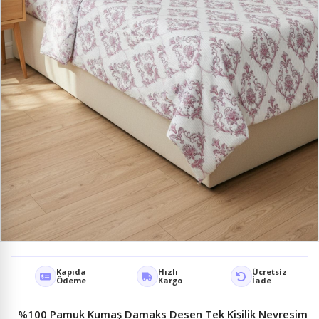
Kapıda
Hızlı
Ücretsiz
Ödeme
Kargo
İade
%100 Pamuk Kumaş Damaks Desen Tek Kişilik Nevresim