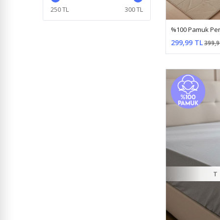
Pembe
250 TL
300 TL
Pudra
Sarı
299,99 TL
399,9
Turuncu
Yeşil
T