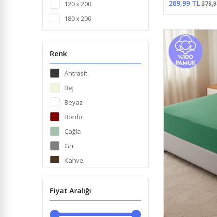
269,99 TL
379,9
120 x 200
180 x 200
Renk
Antrasit
Bej
Beyaz
Bordo
Çağla
Gri
Kahve
Lacivert
Lila
Fiyat Aralığı
Mavi