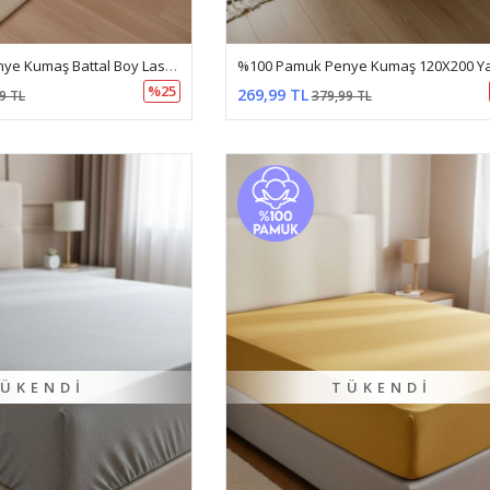
%100 Pamuk Penye Kumaş Battal Boy Lastikli Çarşaf Yeşil
%25
269,99 TL
9 TL
379,99 TL
ÜKENDI
TÜKENDI