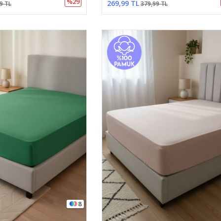
%29
269,99 TL
9 TL
379,99 TL
8