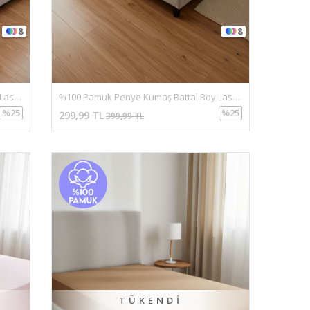
8
8
%100 Pamuk Penye Kumaş Battal Boy Lastikli Çarşaf Sarı
%100 Pamuk Penye Kumaş Battal Boy Lastikli Çarşaf Mavi
%25
%25
299,99 TL
399,99 TL
TÜKENDI