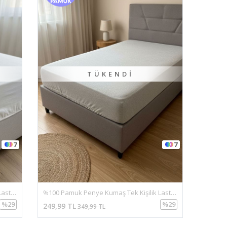
TÜKENDI
7
7
%100 Pamuk Penye Kumaş Tek Kişilik Lastikli Çarşaf Beyaz
%100 Pamuk Penye Kumaş Tek Kişilik Lastikli Çarşaf Gri
%29
%29
249,99 TL
349,99 TL