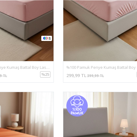
8
%100 Pamuk Penye Kumaş Battal Boy Lastikli Çarşaf Pembe
%25
299,99 TL
9 TL
399,99 TL