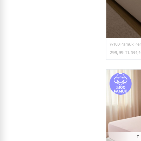
299,99 TL
399,9
T