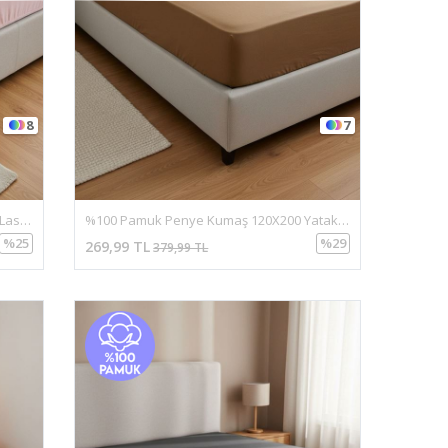
8
7
%100 Pamuk Penye Kumaş Battal Boy Lastikli Çarşaf Pudra
%100 Pamuk Penye Kumaş 120X200 Yataklar İçin Lastikli Çarşaf Kahve
%25
%29
269,99 TL
379,99 TL