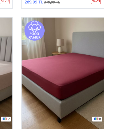
%29
%29
269,99 TL
379,99 TL
7
8