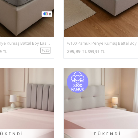
8
%100 Pamuk Penye Kumaş Battal Boy Lastikli Çarşaf Gri
%25
299,99 TL
9 TL
399,99 TL
ÜKENDI
TÜKENDI