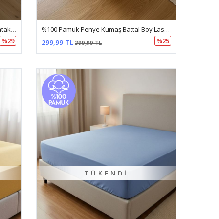
%100 Pamuk Penye Kumaş 120X200 Yataklar İçin Lastikli Çarşaf Pudra
%100 Pamuk Penye Kumaş Battal Boy Lastikli Çarşaf Bordo
%29
%25
299,99 TL
399,99 TL
TÜKENDI