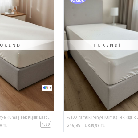
ÜKENDI
TÜKENDI
7
%100 Pamuk Penye Kumaş Tek Kişilik Lastikli Çarşaf Bej
%29
249,99 TL
9 TL
349,99 TL