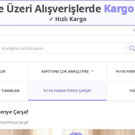
 Üzeri Alışverişlerde
Kargo
✓ Güvenilir Alışveriş
S
LER
KAPITONE ÇOK AMAÇLI PIKE
%100 PAMU
 TAKIMLARI
%100 PAMUK PENYE ÇARŞAF
YO
enye Çarşaf
muk Penye Çarşaf