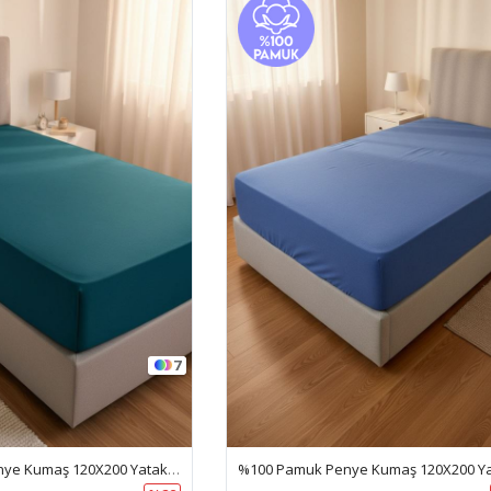
7
%100 Pamuk Penye Kumaş 120X200 Yataklar İçin Lastikli Çarşaf Çağla