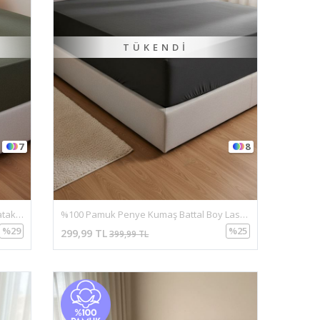
TÜKENDI
7
8
%100 Pamuk Penye Kumaş 120X200 Yataklar İçin Lastikli Çarşaf Yeşil
%100 Pamuk Penye Kumaş Battal Boy Lastikli Çarşaf Antrasit
%29
%25
299,99 TL
399,99 TL