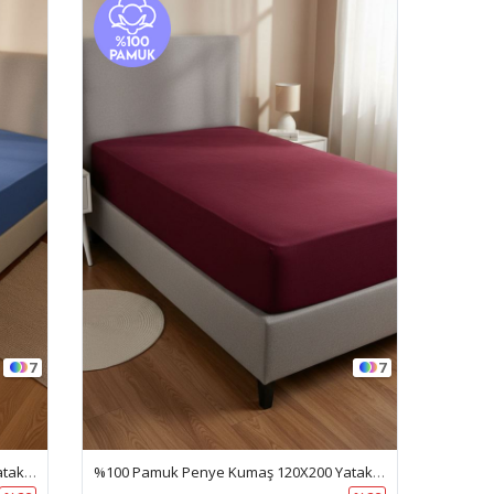
7
7
%100 Pamuk Penye Kumaş 120X200 Yataklar İçin Lastikli Çarşaf Mavi
%100 Pamuk Penye Kumaş 120X200 Yataklar İçin Lastikli Çarşaf Bordo