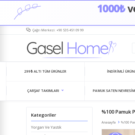
1000₺
ve
Çağrı Merkezi: +90 535 451 09 99
299₺ ALTI TÜM ÜRÜNLER
İNDIRIMLI ÜRÜN
ÇARŞAF TAKIMLARI
PAMUK SATEN NEVRESIM
%100 Pamuk P
Kategoriler
Anasayfa
%100 Pa
Yorgan Ve Yastık