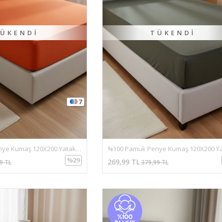
ÜKENDI
TÜKENDI
7
%100 Pamuk Penye Kumaş 120X200 Yataklar İçin Lastikli Çarşaf Turuncu
%29
269,99 TL
9 TL
379,99 TL