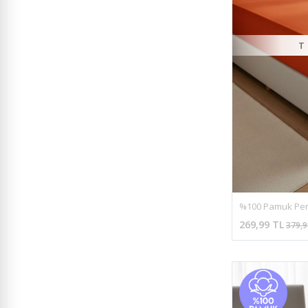
T
269,99 TL
379,9