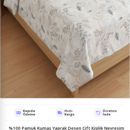
Kapıda
Hızlı
Ücretsiz
Ödeme
Kargo
İade
%100 Pamuk Kumaş Yaprak Desen Çift Kişilik Nevresim