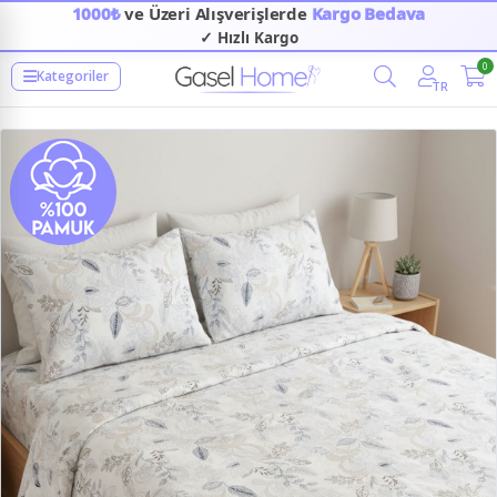
1000₺
ve Üzeri Alışverişlerde
Kargo Bedava
✓ Hızlı Kargo
0
Kategoriler
TR