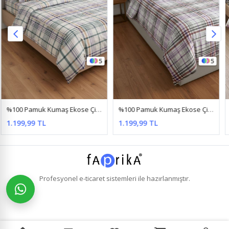
5
4
%100 Pamuk Kumaş Ekose Çizgili Desen Çift Kişilik Nevresim Takımı Lila
%100 Pamuk Kumaş Yeni Buket Desen Tek Kişilik Nevresim Takımı Mor
1.199,99 TL
990,99 TL
Profesyonel
e-ticaret
sistemleri ile hazırlanmıştır.