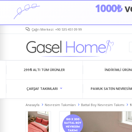
1000₺
ve
Çağrı Merkezi: +90 535 451 09 99
299₺ ALTI TÜM ÜRÜNLER
İNDIRIMLI ÜRÜN
ÇARŞAF TAKIMLARI
PAMUK SATEN NEVRESIM
Anasayfa
Nevresim Takımları
Battal Boy Nevresim Takımı
1