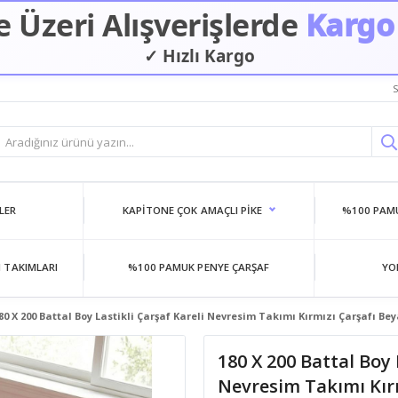
 Üzeri Alışverişlerde
Kargo
✓ Hızlı Kargo
✓ Güvenilir Alışveriş
S
LER
KAPITONE ÇOK AMAÇLI PIKE
%100 PAMU
 TAKIMLARI
%100 PAMUK PENYE ÇARŞAF
YO
80 X 200 Battal Boy Lastikli Çarşaf Kareli Nevresim Takımı Kırmızı Çarşafı Be
180 X 200 Battal Boy 
Nevresim Takımı Kır