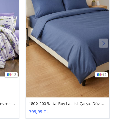
12
180 X 200 Battal Boy Lastikli Çarşaf Düz Renk Nevresim Takımı Lacivert
180 X 200 Battal Boy Lastikli Çarşaf Nevresim Takımı Zikzak Gri
799,99 TL