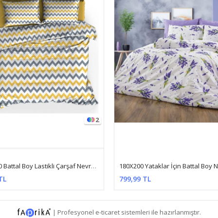
12
180X200 Yataklar İçin Battal Boy Nevresim Takımı ( Çarşafı Lastikli ) Mor Lavanta
TL
799,99 TL
|
Profesyonel
e-ticaret
sistemleri ile hazırlanmıştır.