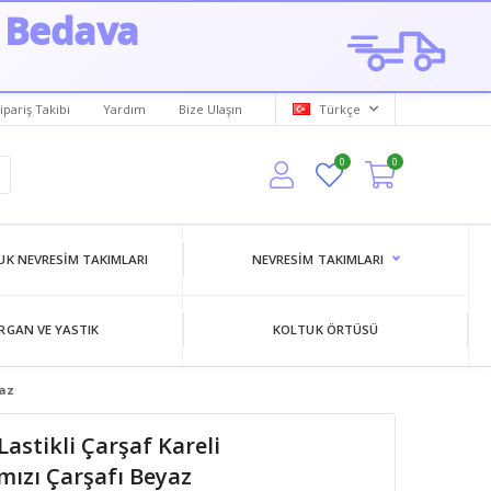
 Bedava
ipariş Takibi
Yardım
Bize Ulaşın
Türkçe
0
0
K NEVRESIM TAKIMLARI
NEVRESIM TAKIMLARI
RGAN VE YASTIK
KOLTUK ÖRTÜSÜ
yaz
Lastikli Çarşaf Kareli
mızı Çarşafı Beyaz