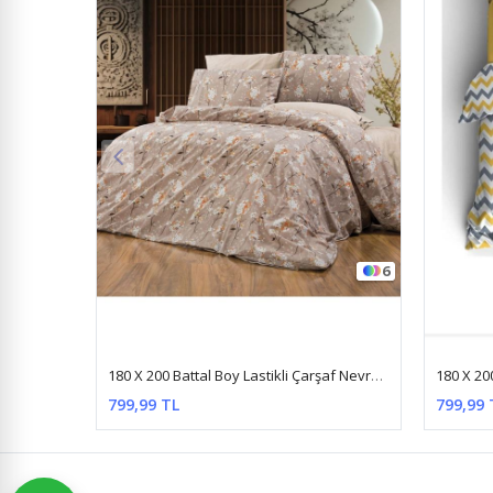
6
2
180 X 200 Battal Boy Lastikli Çarşaf Nevresim Takımı Papatya Somon
180 X 200 Battal Boy Lastikli Çarşaf Nevresim Takımı Sarı Zikzak
799,99 TL
799,99 