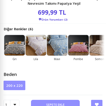
Nevresim Takımı Papatya Yeşil
699,99 TL
💬
Ürün Yorumları (2)
Diğer Renkler (6)
Gri
Lila
Mavi
Pembe
Somon
Beden
200 x 220
SEPETE EKLE