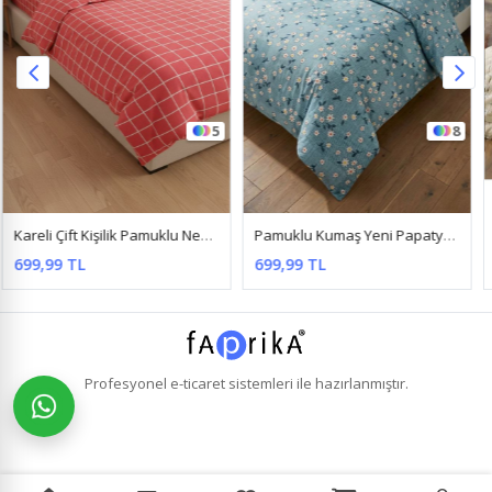
8
2
Pamuklu Kumaş Yeni Papatya Desen Çift Kişilik Nevresim Takımı Turkuaz
Pamuklu Ranforce Kumaş Çift Kişilik Nevresim Seti ( Çarşafsız ) Papatya Kahverengi
699,99 TL
449,99 TL
Profesyonel
e-ticaret
sistemleri ile hazırlanmıştır.