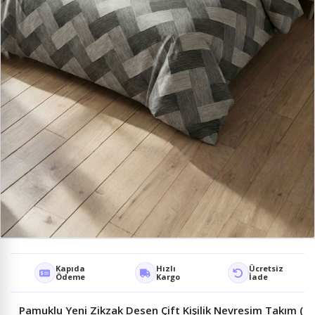
Kapıda
Hızlı
Ücretsiz
Ödeme
Kargo
İade
Pamuklu Yeni Zikzak Desen Çift Kişilik Nevresim Takım (