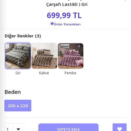
Çarşafı Lastikli ) Gri
699,99 TL
💬
Ürün Yorumları
Diğer Renkler (3)
Gri
Kahve
Pembe
Beden
200 x 220
SEPETE EKLE