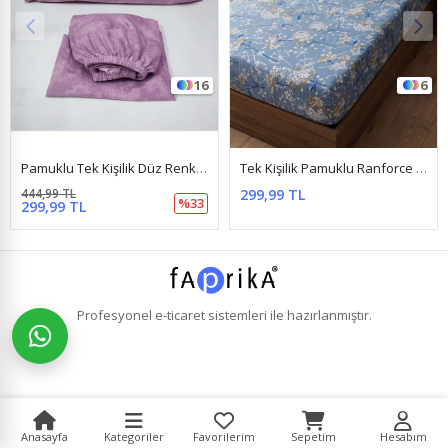
6
16
Tek Kişilik Pamuklu Ranforce Kumaş Lastikli Çarşaf Takımı Papatya Mavi
Pamuklu Tek Kişilik Düz Renk Lastikli Çarşaf Takımı Sarı
299,99 TL
444,99 TL
%33
299,99 TL
Profesyonel
e-ticaret
sistemleri ile hazırlanmıştır.
Anasayfa
Kategoriler
Favorilerim
Sepetim
Hesabım