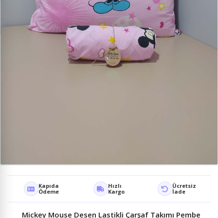
Kapıda
Hızlı
Ücretsiz
Ödeme
Kargo
İade
Mickey Mouse Desen Lastikli Çarşaf Takımı Pembe