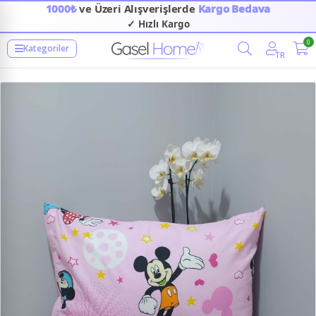
1000₺
ve Üzeri Alışverişlerde
Kargo Bedava
✓ Hızlı Kargo
0
Kategoriler
TR