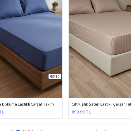
10
Ranforce Dokuma Lastikli Çarşaf Takımı Düz Renk Lacivert
TL
699,99 TL