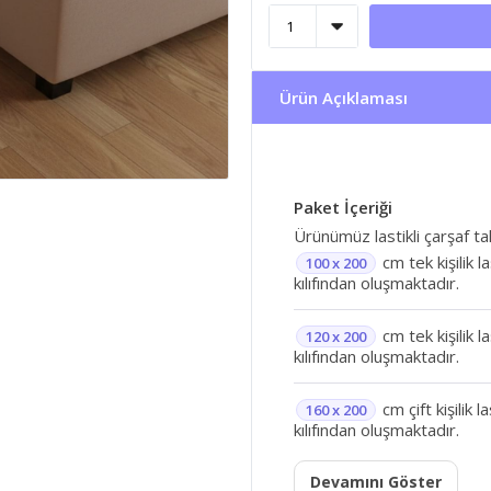
Ürün Açıklaması
Paket İçeriği
Ürünümüz lastikli çarşaf tak
cm tek kişilik l
100 x 200
kılıfından oluşmaktadır.
cm tek kişilik l
120 x 200
kılıfından oluşmaktadır.
cm çift kişilik 
160 x 200
kılıfından oluşmaktadır.
Devamını Göster