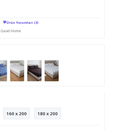
💬
Ürün Yorumları (3)
Gasel Home
160 x 200
180 x 200