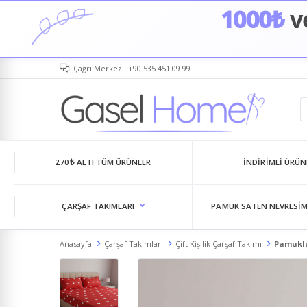
1000₺
ve
Çağrı Merkezi: +90 535 451 09 99
270₺ ALTI TÜM ÜRÜNLER
İNDIRIMLI ÜRÜN
ÇARŞAF TAKIMLARI
PAMUK SATEN NEVRESIM
Anasayfa
Çarşaf Takımları
Çift Kişilik Çarşaf Takımı
Pamuklu