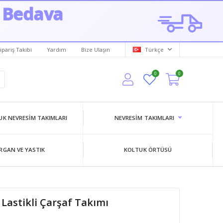
 Bedava
ipariş Takibi
Yardım
Bize Ulaşın
Türkçe
0
0
K NEVRESIM TAKIMLARI
NEVRESIM TAKIMLARI
RGAN VE YASTIK
KOLTUK ÖRTÜSÜ
Lastikli Çarşaf Takımı