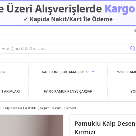
 Üzeri Alışverişlerde
Kargo
✓ Kapıda Nakit/Kart İle Ödeme
S
LER
KAPITONE ÇOK AMAÇLI PIKE
%100 PAMU
 TAKIMLARI
%100 PAMUK PENYE ÇARŞAF
YO
 Kalp Desen Lastikli Çarşaf Takımı Kırmızı
Pamuklu Kalp Desen 
Kırmızı