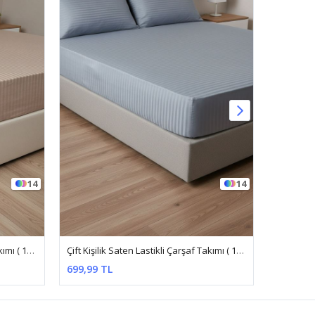
14
14
Çift Kişilik Saten Lastikli Çarşaf Takımı ( 160X200 & 180X200 ) Kahverengi
Çift Kişilik Saten Lastikli Çarşaf Takımı ( 160X200 & 180X200 ) Gri
699,99 TL
379,99 