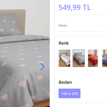
549,99 TL
Marka
Renk
Beden
160 x 220