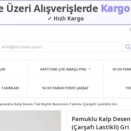
 Üzeri Alışverişlerde
Kargo
✓ Hızlı Kargo
S
LER
KAPITONE ÇOK AMAÇLI PIKE
%100 PAMU
 TAKIMLARI
%100 PAMUK PENYE ÇARŞAF
YO
amuklu Kalp Desen Tek Kişilik Nevresim Takımı (Çarşafı Lastikli) Gri
Pamuklu Kalp Desen 
(Çarşafı Lastikli) Gri