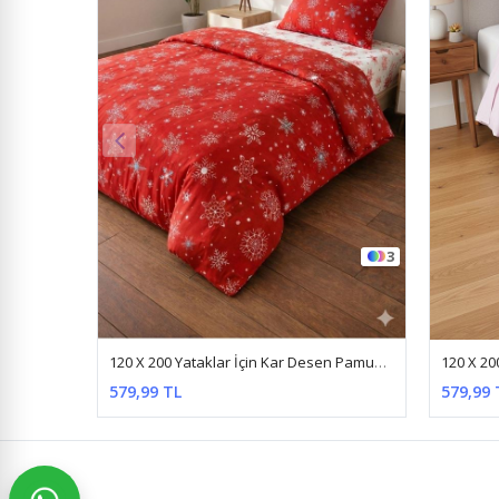
3
15
120 X 200 Yataklar İçin Kar Desen Pamuklu Nevresim Takımı Kırmızı
120 X 200 Yataklar İçin Düz Renk Pamuklu Kumaş Nevresim Takımı Açık Pembe
579,99 TL
579,99 