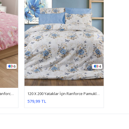
4
5
120 X 200 Yataklar İçin Ranforce Pamuklu Nevresim Takımı Kelebek Mavi
%100 Pamuk Kumaş Ekose Çizgili Desen Tek Kişilik Nevresim Takımı Kırmızı
990,99 TL