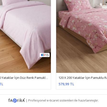
6
120 X 200 Yataklar İçin Pamuklu Ranforce Kumaş Nevresim Takımı Papatya Pembe
TL
579,99 TL
|
Profesyonel
e-ticaret
sistemleri ile hazırlanmıştır.