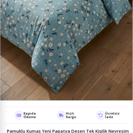
Kapıda
Hızlı
Ücretsiz
Ödeme
Kargo
İade
Pamuklu Kumaş Yeni Papatya Desen Tek Kişilik Nevresim