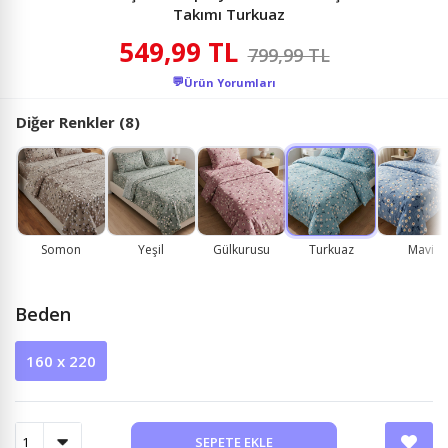
Takımı Turkuaz
549,99 TL
799,99 TL
💬
Ürün Yorumları
Diğer Renkler (8)
Somon
Yeşil
Gülkurusu
Turkuaz
Mavi
Beden
160 x 220
SEPETE EKLE