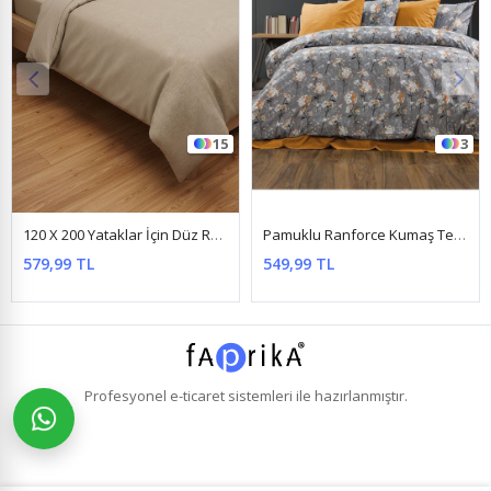
3
4
Pamuklu Ranforce Kumaş Tek Kişilik Nevresim Takımı (Çarşafı Lastikli) Papatya Gri
Tek Kişilik Ranforce Pamuklu Çarşafı Lastikli Nevresim Takımı Kelebek Pembe
549,99 TL
799,99 TL
%31
549,99 TL
Profesyonel
e-ticaret
sistemleri ile hazırlanmıştır.