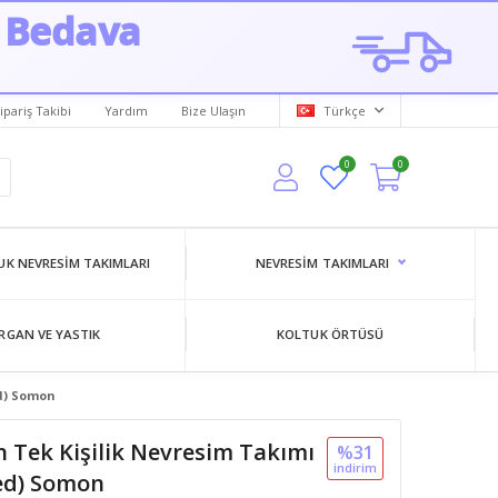
 Bedava
ipariş Takibi
Yardım
Bize Ulaşın
Türkçe
0
0
K NEVRESIM TAKIMLARI
NEVRESIM TAKIMLARI
RGAN VE YASTIK
KOLTUK ÖRTÜSÜ
ed) Somon
 Tek Kişilik Nevresim Takımı
%31
i̇ndi̇ri̇m
ted) Somon