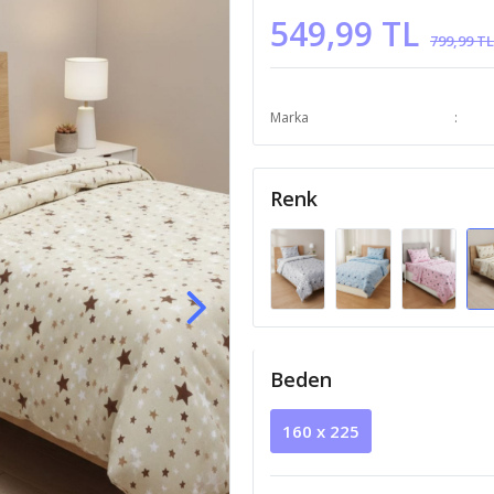
549,99 TL
799,99 TL
Marka
Renk
Beden
160 x 225