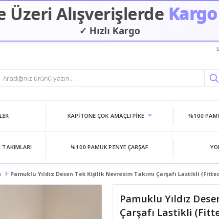
 Üzeri Alışverişlerde
Kargo
✓ Hızlı Kargo
S
LER
KAPITONE ÇOK AMAÇLI PIKE
%100 PAMU
 TAKIMLARI
%100 PAMUK PENYE ÇARŞAF
YO
ı
Pamuklu Yıldız Desen Tek Kişilik Nevresim Takımı Çarşafı Lastikli (Fitt
Pamuklu Yıldız Desen
Çarşafı Lastikli (Fit