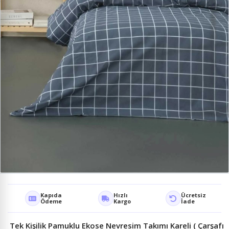
Kapıda
Hızlı
Ücretsiz
Ödeme
Kargo
İade
Tek Kişilik Pamuklu Ekose Nevresim Takımı Kareli ( Çarşafı