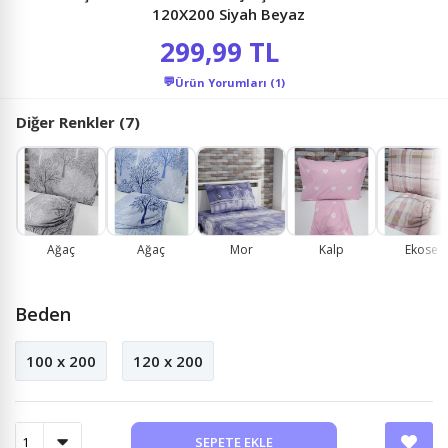
120X200 Siyah Beyaz
299,99 TL
💬
Ürün Yorumları (1)
Diğer Renkler (7)
Ağaç
Ağaç
Mor
Kalp
Ekose
Beden
100 x 200
120 x 200
SEPETE EKLE