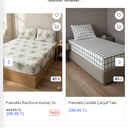
4
2
Pamuklu Ranforce Kumaş Tek Kişilik Lastikli Çarşaf Takımı (100X200 & 120X200) Kelebek Yeşil
Pamuklu Lastikli Çarşaf Takımı Kareli Beyaz
444,99 TL
299,99 TL
%33
299,99 TL