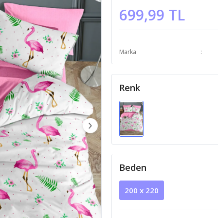
699,99 TL
Marka
Renk
Beden
200 x 220