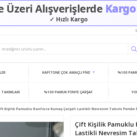
 Üzeri Alışverişlerde
Kargo
✓ Hızlı Kargo
✓ Güvenilir Alışveriş
S
LER
KAPITONE ÇOK AMAÇLI PIKE
%100 PAMU
 TAKIMLARI
%100 PAMUK PENYE ÇARŞAF
YO
ift Kişilik Pamuklu Ranforce Kumaş Çarşafı Lastikli Nevresim Takımı Pembe
Çift Kişilik Pamuklu
Lastikli Nevresim T