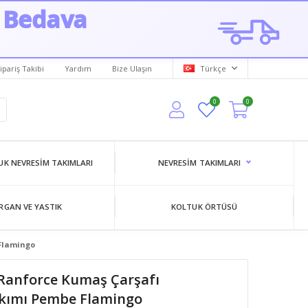
 Bedava
ipariş Takibi
Yardım
Bize Ulaşın
Türkçe
0
0
K NEVRESIM TAKIMLARI
NEVRESIM TAKIMLARI
RGAN VE YASTIK
KOLTUK ÖRTÜSÜ
 Flamingo
 Ranforce Kumaş Çarşafı
akımı Pembe Flamingo