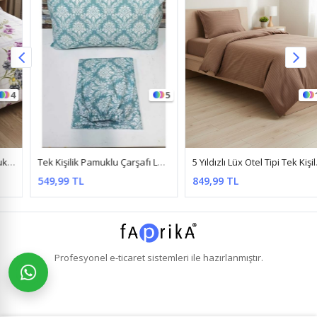
5
16
Tek Kişilik Pamuklu Çarşafı Lastikli Nevresim Takımı ( Şal-Damaks Desen ) Yeşil
5 Yıldızlı Lüx Otel Tipi Tek Kişilik Lastikli Çizgili Pamuk Saten Nevresim Takımı Sütlükahve
549,99 TL
849,99 TL
Profesyonel
e-ticaret
sistemleri ile hazırlanmıştır.