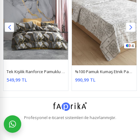
4
Tek Kişilik Ranforce Pamuklu Nevresim Takımı (Çarşafı Lastikli) Fayans Gri
%100 Pamuk Kumaş Etnik Papatya Desen Tek Kişilik Nevresim Takımı Gri
549,99 TL
990,99 TL
Profesyonel
e-ticaret
sistemleri ile hazırlanmıştır.