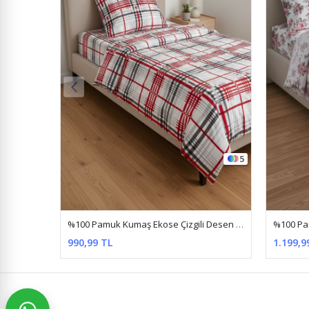
5
4
%100 Pamuk Kumaş Ekose Çizgili Desen Tek Kişilik Nevresim Takımı Kırmızı
%100 Pamuk Kumaş Gül Desen Çift Kişilik Nevresim Takımı Gülkurusu
1.199,99 TL
1.199,9