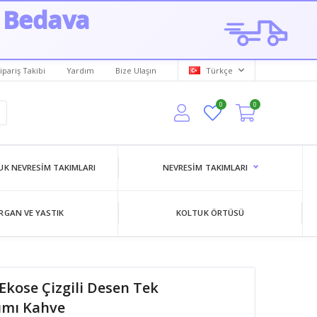
 Bedava
ipariş Takibi
Yardım
Bize Ulaşın
Türkçe
0
0
K NEVRESIM TAKIMLARI
NEVRESIM TAKIMLARI
RGAN VE YASTIK
KOLTUK ÖRTÜSÜ
ose Çizgili Desen Tek
kımı Kahve