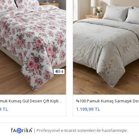
5
%100 Pamuk Kumaş Sarmaşık Desen Çift Kişilik Nevresim Takımı Gri
9 TL
990,99 TL
|
Profesyonel
e-ticaret
sistemleri ile hazırlanmıştır.