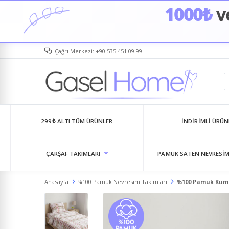
1000₺
ve
Çağrı Merkezi: +90 535 451 09 99
299₺ ALTI TÜM ÜRÜNLER
İNDIRIMLI ÜRÜN
ÇARŞAF TAKIMLARI
PAMUK SATEN NEVRESIM
Anasayfa
%100 Pamuk Nevresim Takımları
%100 Pamuk Kumaş