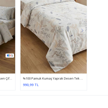
4
%100 Pamuk Kumaş Yaprak Desen Tek Kişilik Nevresim Takımı Mavi
%100 Pamuk Kumaş Gül Desen Çift Kişilik Nevresim Takımı Yeşil
1.199,99 TL