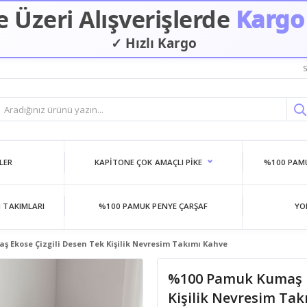
 Üzeri Alışverişlerde
Kargo
✓ Hızlı Kargo
S
LER
KAPITONE ÇOK AMAÇLI PIKE
%100 PAMU
 TAKIMLARI
%100 PAMUK PENYE ÇARŞAF
YO
 Ekose Çizgili Desen Tek Kişilik Nevresim Takımı Kahve
%100 Pamuk Kumaş Ek
Kişilik Nevresim Ta