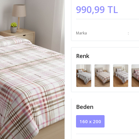
990,99 TL
Marka
Renk
Beden
160 x 200