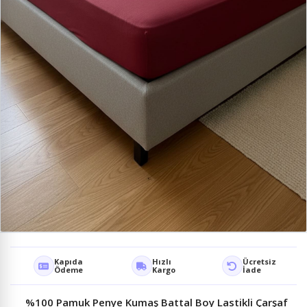
Kapıda
Hızlı
Ücretsiz
Ödeme
Kargo
İade
%100 Pamuk Penye Kumaş Battal Boy Lastikli Çarşaf