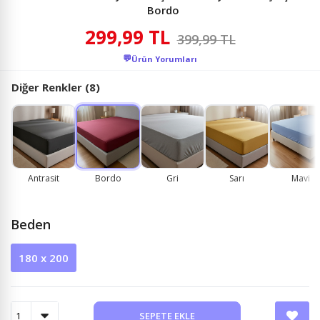
Bordo
299,99 TL
399,99 TL
💬
Ürün Yorumları
Diğer Renkler (8)
Antrasit
Bordo
Gri
Sarı
Mavi
Beden
180 x 200
SEPETE EKLE