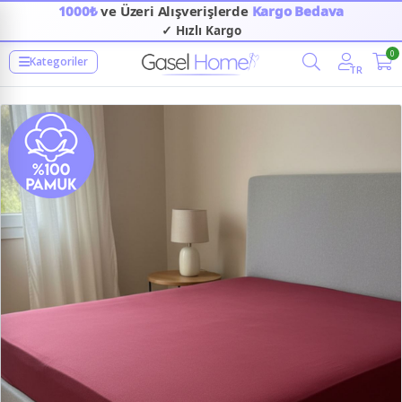
1000₺
ve Üzeri Alışverişlerde
Kargo Bedava
✓ Hızlı Kargo
0
Kategoriler
TR