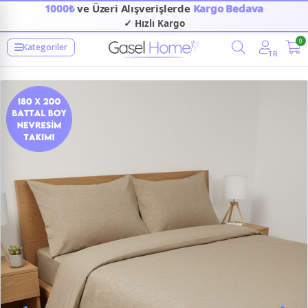
1000₺
ve Üzeri Alışverişlerde
Kargo Bedava
✓ Hızlı Kargo
0
Kategoriler
TR