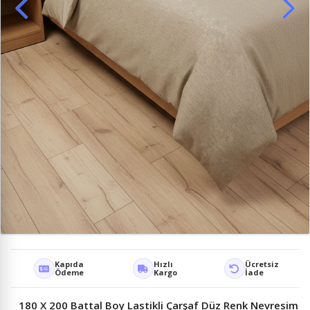
Kapıda
Hızlı
Ücretsiz
Ödeme
Kargo
İade
180 X 200 Battal Boy Lastikli Çarşaf Düz Renk Nevresim