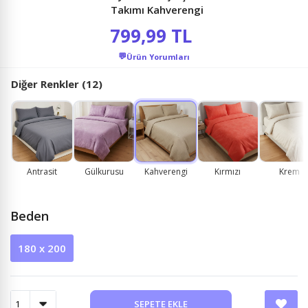
Takımı Kahverengi
799,99 TL
💬
Ürün Yorumları
Diğer Renkler (12)
Antrasit
Gülkurusu
Kahverengi
Kırmızı
Krem
Beden
180 x 200
SEPETE EKLE