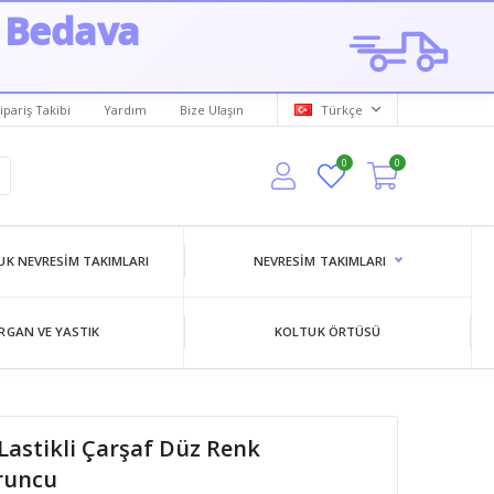
 Bedava
ipariş Takibi
Yardım
Bize Ulaşın
Türkçe
0
0
K NEVRESIM TAKIMLARI
NEVRESIM TAKIMLARI
RGAN VE YASTIK
KOLTUK ÖRTÜSÜ
 Lastikli Çarşaf Düz Renk
runcu