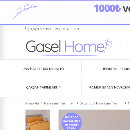
1000₺
ve
Çağrı Merkezi: +90 535 451 09 99
299₺ ALTI TÜM ÜRÜNLER
İNDIRIMLI ÜRÜN
ÇARŞAF TAKIMLARI
PAMUK SATEN NEVRESIM
Anasayfa
Nevresim Takımları
Battal Boy Nevresim Takımı
1