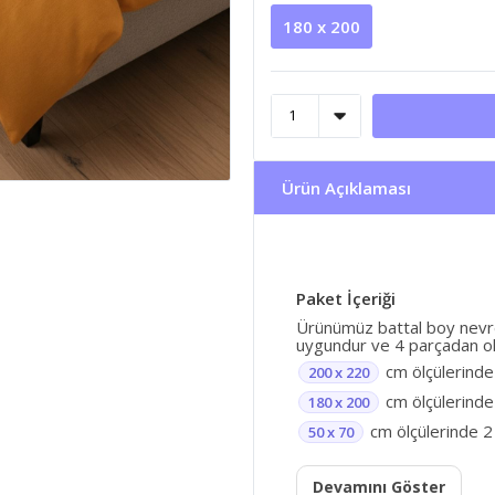
180 x 200
Ürün Açıklaması
Paket İçeriği
Ürünümüz battal boy nevres
uygundur ve 4 parçadan ol
cm ölçülerinde
200 x 220
cm ölçülerinde 
180 x 200
cm ölçülerinde 2 
50 x 70
Devamını Göster