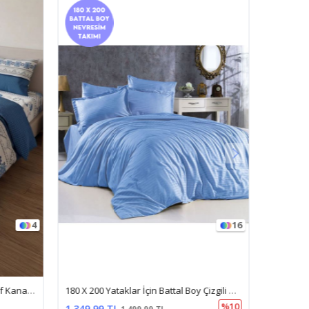
4
16
180 X 200 Battal Boy Lastikli Çarşaf Kanaviçe Desen Nevresim Takımı Turkuaz
180 X 200 Yataklar İçin Battal Boy Çizgili Pamuk Saten Nevresim Takımı Mavı
%10
1.349,99 TL