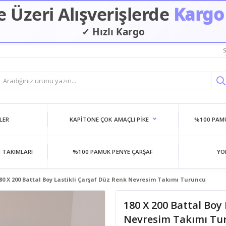
 Üzeri Alışverişlerde
Kargo
✓ Hızlı Kargo
✓ Güvenilir Alışveriş
S
LER
KAPITONE ÇOK AMAÇLI PIKE
%100 PAMU
 TAKIMLARI
%100 PAMUK PENYE ÇARŞAF
YO
80 X 200 Battal Boy Lastikli Çarşaf Düz Renk Nevresim Takımı Turuncu
180 X 200 Battal Boy
Nevresim Takımı Tu