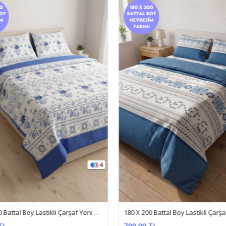
4
180 X 200 Battal Boy Lastikli Çarşaf Yeni Kanaviçe Gül Desen Nevresim Takımı Mavi
TL
799,99 TL