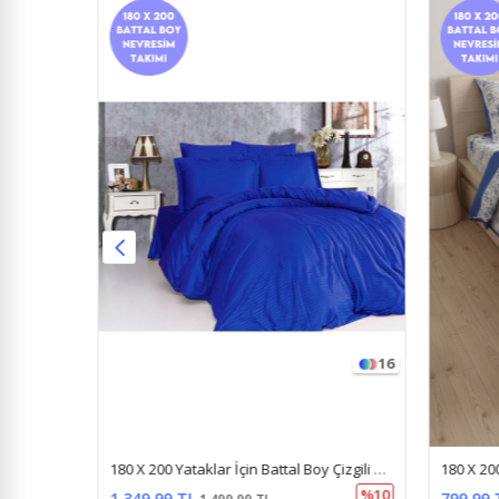
9
16
180 X 200 Battal Boy Lastikli Çarşaf Nevresim Takımı Düz Renk Pembe
180 X 200 Yataklar İçin Battal Boy Çizgili Pamuk Saten Nevresim Takımı Parlement Mavı
%10
1.349,99 TL
799,99 