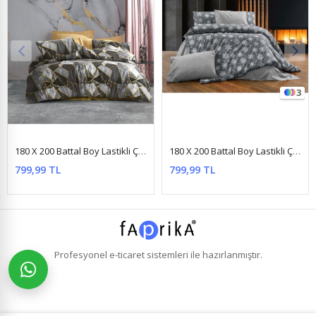
3
1
180 X 200 Battal Boy Lastikli Çarşaf Nevresim Takımı Fayans Gri
180 X 200 Battal Boy Lastikli Çarşaf Kar Desen Nevresim Takımı Gri
180 X 200 Yataklar İçin Battal Boy Çizgili Pamuk Saten Nevresim Takımı Gulku
799,99 TL
1.499,99 TL
%10
1.349,99 TL
Profesyonel
e-ticaret
sistemleri ile hazırlanmıştır.