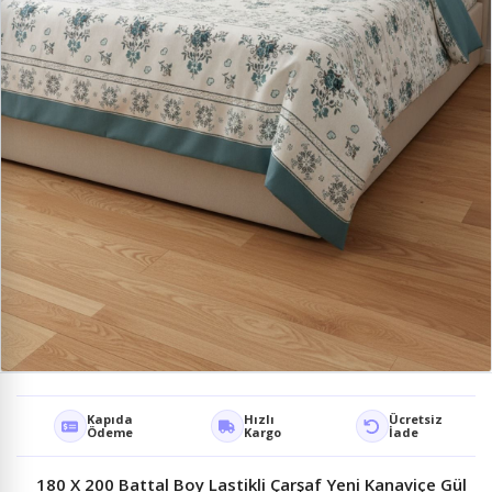
Kapıda
Hızlı
Ücretsiz
Ödeme
Kargo
İade
180 X 200 Battal Boy Lastikli Çarşaf Yeni Kanaviçe Gül