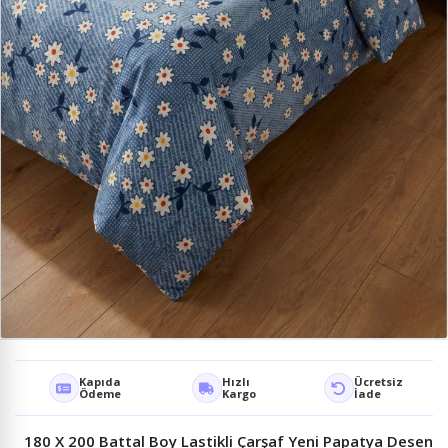
Kapıda
Hızlı
Ücretsiz
Ödeme
Kargo
İade
180 X 200 Battal Boy Lastikli Çarşaf Yeni Papatya Desen