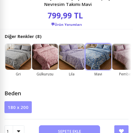
Nevresim Takımı Mavi
799,99 TL
💬
Ürün Yorumları
Diğer Renkler (8)
Gri
Gülkurusu
Lila
Mavi
Pembe
Beden
180 x 200
SEPETE EKLE