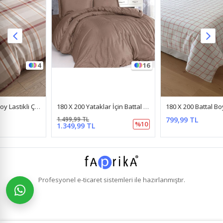
16
3
180 X 200 Yataklar İçin Battal Boy Çizgili Pamuk Saten Nevresim Takımı Sütlü Kahve Rengi
180 X 200 Battal Boy Lastikli Çarşaf Kareli Nevresim Takımı Beyaz
1.499,99 TL
799,99 TL
%10
1.349,99 TL
Profesyonel
e-ticaret
sistemleri ile hazırlanmıştır.