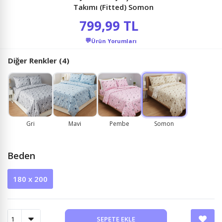
Takımı (Fitted) Somon
799,99 TL
💬
Ürün Yorumları
Diğer Renkler (4)
Gri
Mavi
Pembe
Somon
Beden
180 x 200
SEPETE EKLE