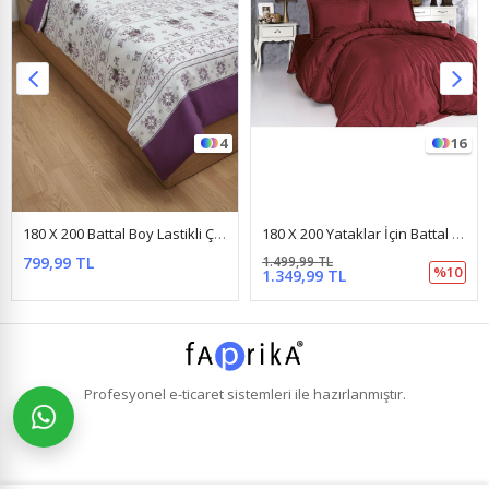
4
16
180 X 200 Battal Boy Lastikli Çarşaf Yeni Kanaviçe Gül Desen Nevresim Takımı Mor
180 X 200 Yataklar İçin Battal Boy Çizgili Pamuk Saten Nevresim Takımı Bordo
799,99 TL
1.499,99 TL
%10
1.349,99 TL
Profesyonel
e-ticaret
sistemleri ile hazırlanmıştır.