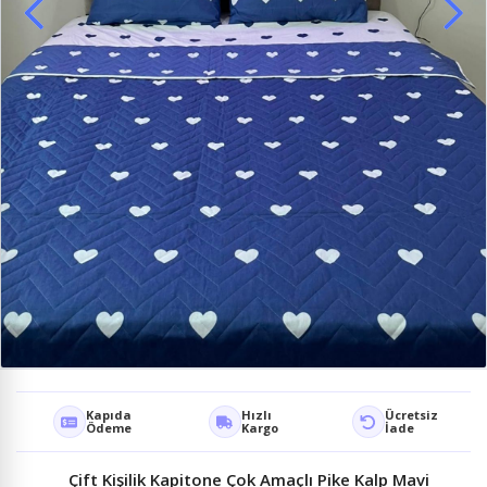
Kapıda
Hızlı
Ücretsiz
Ödeme
Kargo
İade
Çift Kişilik Kapitone Çok Amaçlı Pike Kalp Mavi