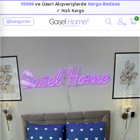
1000₺
ve Üzeri Alışverişlerde
Kargo Bedava
✓ Hızlı Kargo
0
Kategoriler
TR