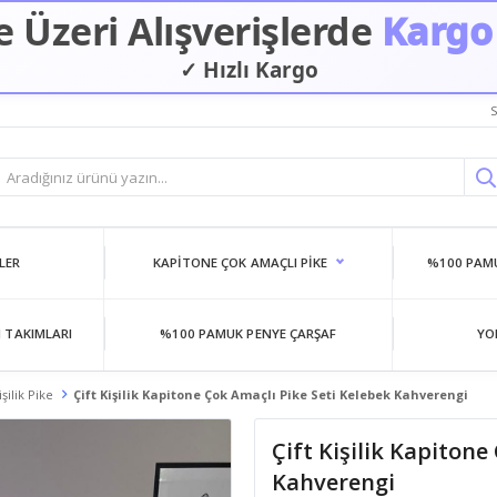
 Üzeri Alışverişlerde
Kargo
✓ Hızlı Kargo
S
LER
KAPITONE ÇOK AMAÇLI PIKE
%100 PAMU
 TAKIMLARI
%100 PAMUK PENYE ÇARŞAF
YO
şilik Pike
Çift Kişilik Kapitone Çok Amaçlı Pike Seti Kelebek Kahverengi
Çift Kişilik Kapitone
Kahverengi