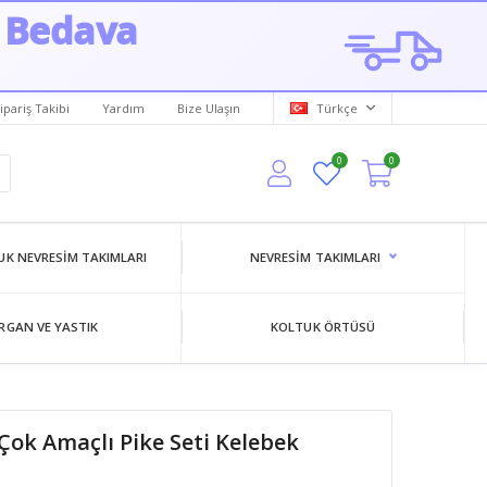
 Bedava
ipariş Takibi
Yardım
Bize Ulaşın
Türkçe
0
0
K NEVRESIM TAKIMLARI
NEVRESIM TAKIMLARI
RGAN VE YASTIK
KOLTUK ÖRTÜSÜ
 Çok Amaçlı Pike Seti Kelebek