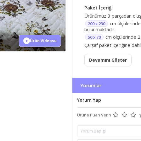
Paket İçeriği
Ürünümüz 3 parçadan oluş
cm ölçülerinde 
200 x 230
bulunmaktadır.
cm ölçülerinde 2 
50 x 70
Ürün Videosu
Çarşaf paket içeriğine dahi
Devamını Göster
Yorumlar
Yorum Yap
Ürüne Puan Verin