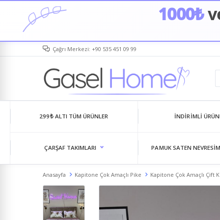
1000₺
ve
Çağrı Merkezi: +90 535 451 09 99
299₺ ALTI TÜM ÜRÜNLER
İNDIRIMLI ÜRÜN
ÇARŞAF TAKIMLARI
PAMUK SATEN NEVRESIM
Anasayfa
Kapitone Çok Amaçlı Pike
Kapitone Çok Amaçlı Çift Ki