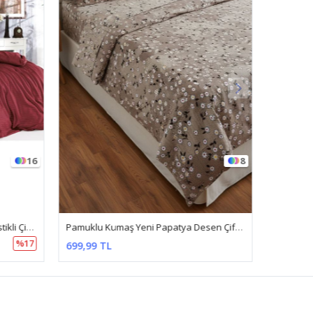
16
8
5 Yıldızlı Lüx Otel Tipi Çift Kişilik Lastikli Çizgili Pamuk Saten Nevresim Takımı Bordo
Pamuklu Kumaş Yeni Papatya Desen Çift Kişilik Nevresim Takımı Somon
%17
699,99 TL