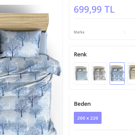
699,99 TL
Marka
Renk
Beden
200 x 220