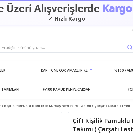
 Üzeri Alışverişlerde
Kargo
✓ Hızlı Kargo
✓ Güvenilir Alışveriş
S
LER
KAPITONE ÇOK AMAÇLI PIKE
%100 PAMU
 TAKIMLARI
%100 PAMUK PENYE ÇARŞAF
YO
ift Kişilik Pamuklu Ranforce Kumaş Nevresim Takımı ( Çarşafı Lastikli ) Yeni
Çift Kişilik Pamukl
Takımı ( Çarşafı Last