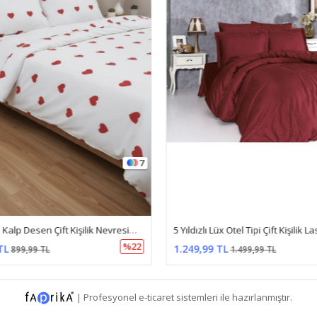
7
Pamuklu Kalp Desen Çift Kişilik Nevresim Takımı (Çarşafı Lastikli) Beyaz Kırmızı
%22
TL
1.249,99 TL
899,99 TL
1.499,99 TL
|
Profesyonel
e-ticaret
sistemleri ile hazırlanmıştır.