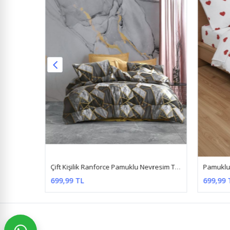
12
Düz Renk Pamuklu Kumaş Çift Kişilik Nevresim Takımı ( Lastikli Çarşaf ) Gülkurusu
Çift Kişilik Ranforce Pamuklu Nevresim Takımı (Çarşafı Lastikli) Fayans Gri
699,99 TL
699,99 