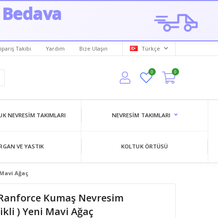
 Bedava
ipariş Takibi
Yardım
Bize Ulaşın
Türkçe
0
0
K NEVRESIM TAKIMLARI
NEVRESIM TAKIMLARI
RGAN VE YASTIK
KOLTUK ÖRTÜSÜ
 Mavi Ağaç
u Ranforce Kumaş Nevresim
ikli ) Yeni Mavi Ağaç