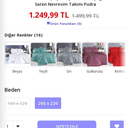
Saten Nevresim Takımı Pudra
1.249,99 TL
1.499,99 TL
💬
Ürün Yorumları (5)
Diğer Renkler (16)
Beyaz
Yeşili
Grı
Gulkurusu
Kırmızı
Beden
160 x 220
200 x 220
SEPETE EKLE