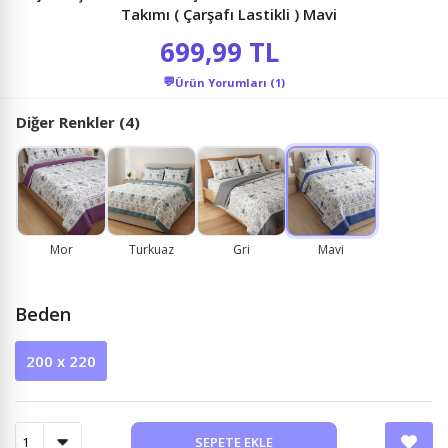
Takımı ( Çarşafı Lastikli ) Mavi
699,99 TL
💬
Ürün Yorumları (1)
Diğer Renkler (4)
Mor
Turkuaz
Gri
Mavi
Beden
200 x 220
SEPETE EKLE