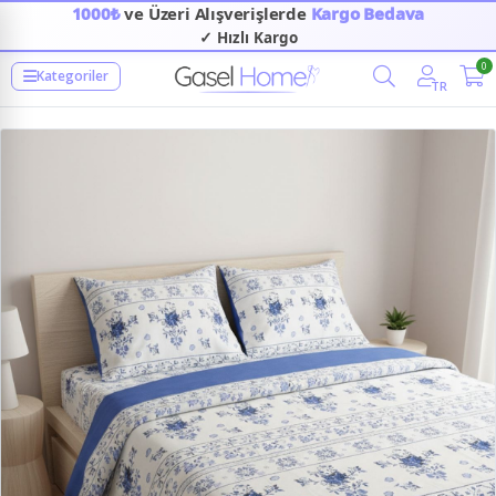
1000₺
ve Üzeri Alışverişlerde
Kargo Bedava
✓ Hızlı Kargo
0
Kategoriler
TR