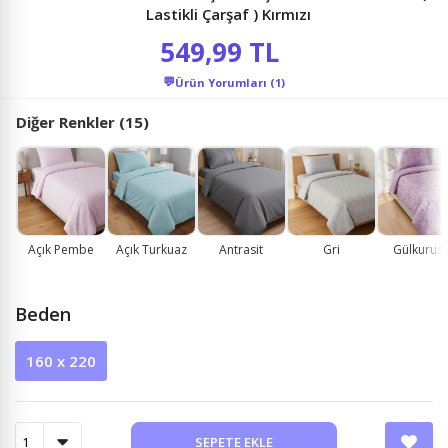
Lastikli Çarşaf ) Kırmızı
549,99 TL
💬
Ürün Yorumları (1)
Diğer Renkler (15)
Açık Pembe
Açık Turkuaz
Antrasit
Gri
Gülkurus
Beden
160 x 220
SEPETE EKLE