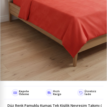
Kapıda
Hızlı
Ücretsiz
Ödeme
Kargo
İade
Düz Renk Pamuklu Kumaş Tek Kişilik Nevresim Takımı (