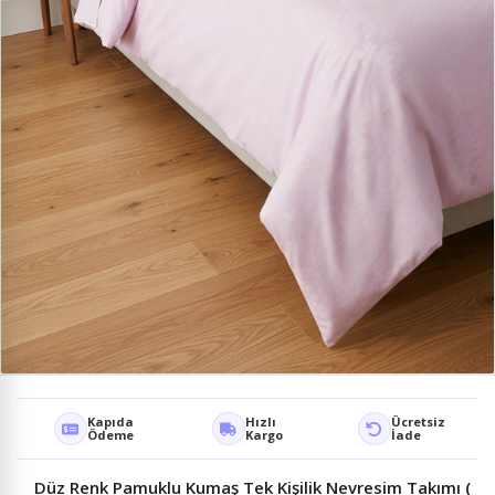
Kapıda
Hızlı
Ücretsiz
Ödeme
Kargo
İade
Düz Renk Pamuklu Kumaş Tek Kişilik Nevresim Takımı (