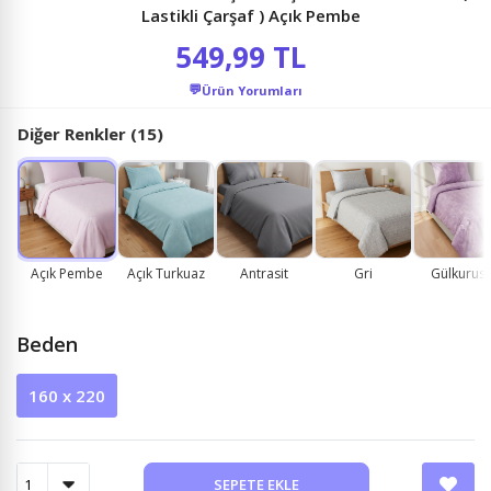
Lastikli Çarşaf ) Açık Pembe
549,99 TL
💬
Ürün Yorumları
Diğer Renkler (15)
Açık Pembe
Açık Turkuaz
Antrasit
Gri
Gülkurus
Beden
160 x 220
SEPETE EKLE