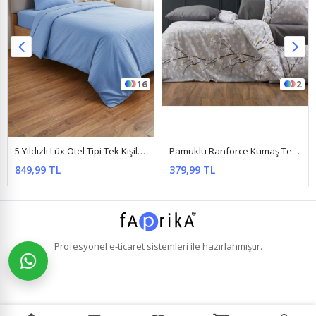
2
4
Pamuklu Ranforce Kumaş Tek Kişilik Nevresim Seti Büyük Papatya (Çarşafsız) Gri
120 X 200 Yataklar İçin Pamuklu Yıldız Desen Nevresim Takımı Gri
379,99 TL
579,99 TL
Profesyonel
e-ticaret
sistemleri ile hazırlanmıştır.