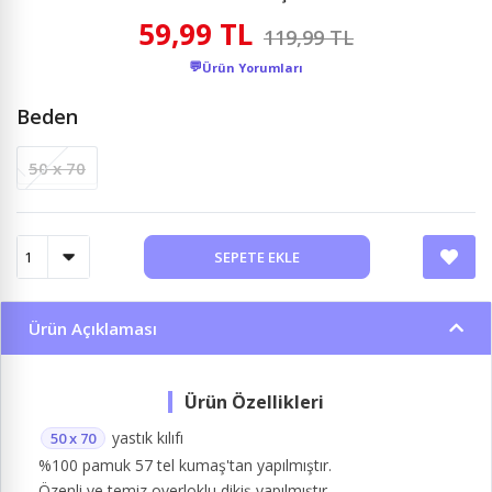
59,99 TL
119,99 TL
💬
Ürün Yorumları
Beden
50 x 70
SEPETE EKLE
Ürün Açıklaması
yastık kılıfı
50 x 70
%100 pamuk 57 tel kumaş'tan yapılmıştır.
Özenli ve temiz overloklu dikiş yapılmıştır.