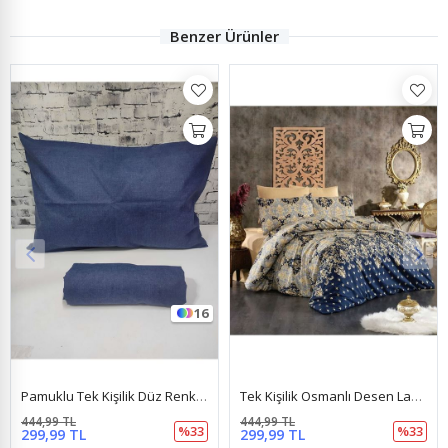
Benzer Ürünler
16
Pamuklu Tek Kişilik Düz Renk Lastikli Çarşaf Takımı Lacivert
Tek Kişilik Osmanlı Desen Lastikli Çarşaf Takımı Lacivert
444,99 TL
444,99 TL
%33
%33
299,99 TL
299,99 TL