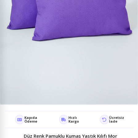
Kapıda
Hızlı
Ücretsiz
Ödeme
Kargo
İade
Düz Renk Pamuklu Kumaş Yastık Kılıfı Mor