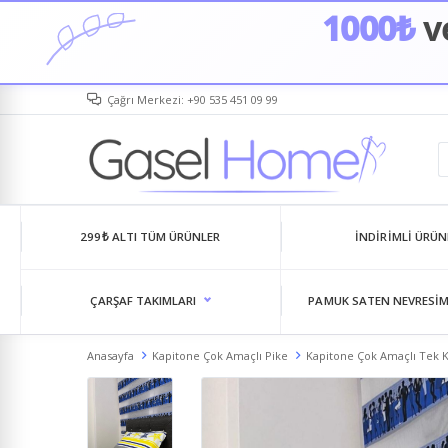
1000₺
ve
Çağrı Merkezi: +90 535 451 09 99
299₺ ALTI TÜM ÜRÜNLER
İNDIRIMLI ÜRÜN
ÇARŞAF TAKIMLARI
PAMUK SATEN NEVRESIM
Anasayfa
Kapitone Çok Amaçlı Pike
Kapitone Çok Amaçlı Tek Ki