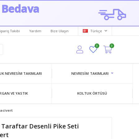
 Bedava
ipariş Takibi
Yardım
Bize Ulaşın
Türkçe
0
0
K NEVRESIM TAKIMLARI
NEVRESIM TAKIMLARI
RGAN VE YASTIK
KOLTUK ÖRTÜSÜ
Lacivert
Taraftar Desenli Pike Seti
vert