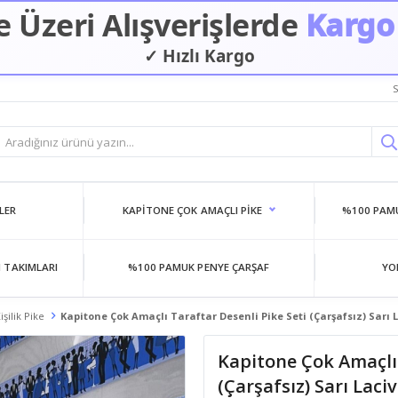
 Üzeri Alışverişlerde
Kargo
✓ Hızlı Kargo
✓ Güvenilir Alışveriş
S
LER
KAPITONE ÇOK AMAÇLI PIKE
%100 PAMU
 TAKIMLARI
%100 PAMUK PENYE ÇARŞAF
YO
şilik Pike
Kapitone Çok Amaçlı Taraftar Desenli Pike Seti (Çarşafsız) Sarı 
Kapitone Çok Amaçlı 
(Çarşafsız) Sarı Laci