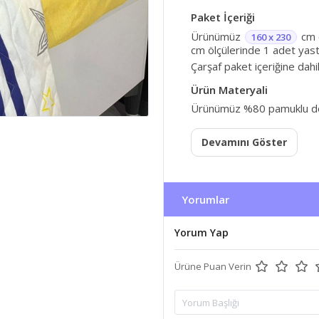
Paket İçeriği
Ürünümüz
cm ö
160 x 230
cm ölçülerinde 1 adet yastı
Çarşaf paket içeriğine dahi
Ürün Materyali
Ürünümüz %80 pamuklu dok
Devamını Göster
Yorumlar
Yorum Yap
Ürüne Puan Verin