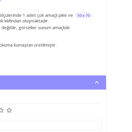
lçülerinde 1 adet çok amaçlı pike ve
50 x 70
k kılıfından oluşmaktadır.
l değildir, görseller sunum amaçlıdır.
uma kumaştan üretilmiştir.