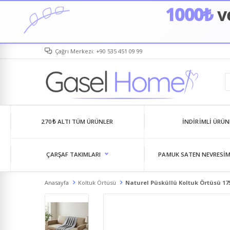
1000₺
ve
Çağrı Merkezi: +90 535 451 09 99
270₺ ALTI TÜM ÜRÜNLER
İNDIRIMLI ÜRÜN
ÇARŞAF TAKIMLARI
PAMUK SATEN NEVRESIM
Anasayfa
Koltuk Örtüsü
Naturel Püsküllü Koltuk Örtüsü 17