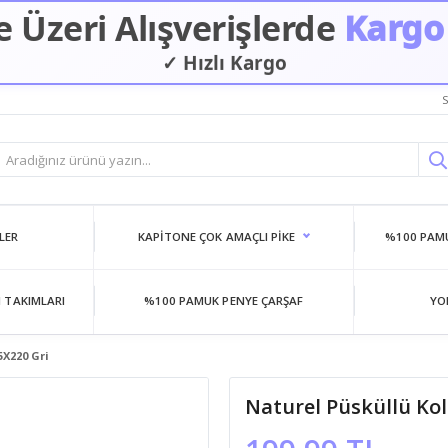
 Üzeri Alışverişlerde
Kargo
✓ Hızlı Kargo
✓ Güvenilir Alışveriş
S
LER
KAPITONE ÇOK AMAÇLI PIKE
%100 PAMU
 TAKIMLARI
%100 PAMUK PENYE ÇARŞAF
YO
5X220 Gri
Naturel Püsküllü Ko