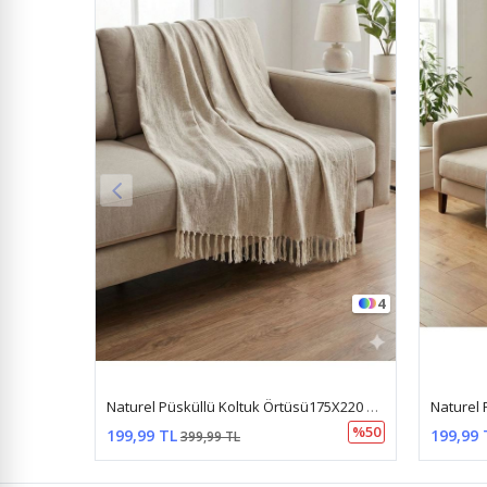
4
Naturel Püsküllü Koltuk Örtüsü175X220 Sütlükahve
%50
199,99 TL
199,99 
399,99 TL