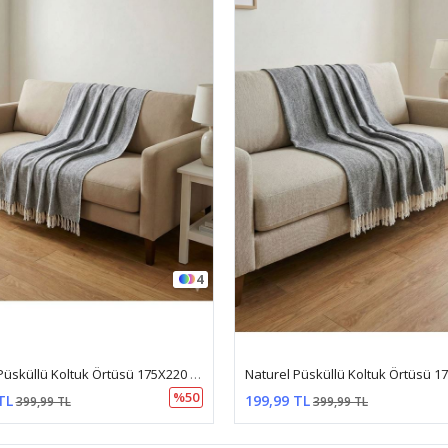
4
Naturel Püsküllü Koltuk Örtüsü 175X220 Gri
%50
TL
199,99 TL
399,99 TL
399,99 TL