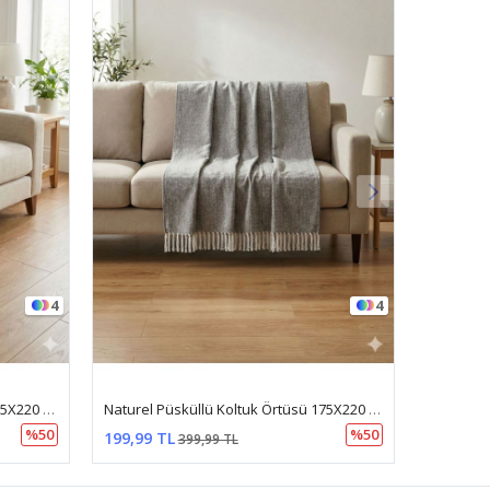
4
4
Naturel Püsküllü Koltuk Örtüsü 175X220 Antrasit
Naturel Püsküllü Koltuk Örtüsü 175X220 Kahve
%50
%50
199,99 TL
399,99 TL