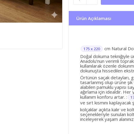
Ürün Açıklaması
cm Natural Do
175 x 220
Doğal dokuma tekniğiyle ü
Anadolu’nun verimli toprakla
kullanılarak özenle dokunmu
dokunuşta hissedilen ekstr
Örtünün saçak detayları, gö
tasarlanmış olup ürüne şık
alabilen pamuklu yapısı s
ağırlama için idealdir. He
kullanım konforu artar. :
1
ve sırt kısmını kaplayacak
kolçaklar açıkta kalır ve ko
seçenekleriyle sunulan kol
inceleyerek yaşam alanınıza