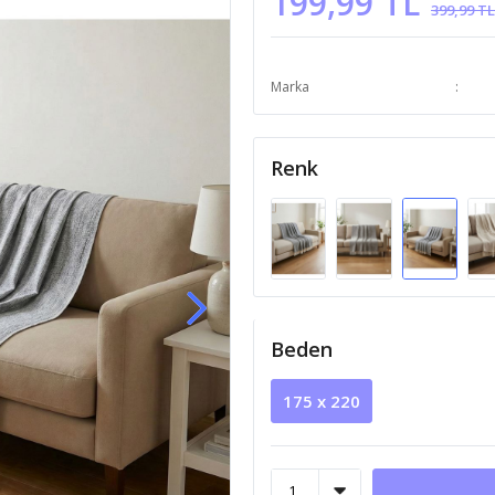
199,99 TL
399,99 TL
Marka
Renk
Beden
175 x 220