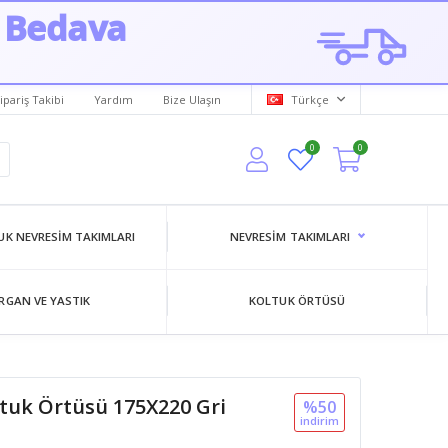
 Bedava
ipariş Takibi
Yardım
Bize Ulaşın
Türkçe
0
0
K NEVRESIM TAKIMLARI
NEVRESIM TAKIMLARI
RGAN VE YASTIK
KOLTUK ÖRTÜSÜ
ltuk Örtüsü 175X220 Gri
%50
i̇ndi̇ri̇m