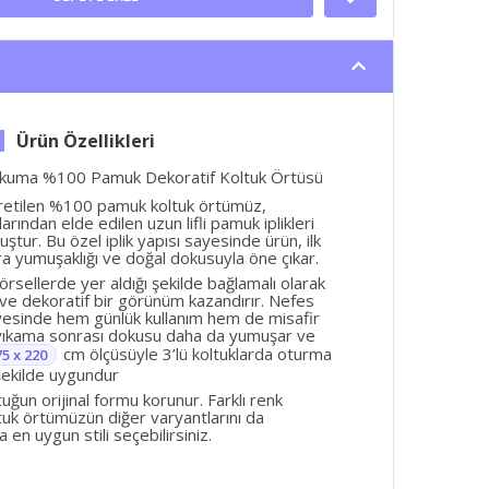
kuma %100 Pamuk Dekoratif Koltuk Örtüsü
retilen %100 pamuk koltuk örtümüz,
rından elde edilen uzun lifli pamuk iplikleri
ştur. Bu özel iplik yapısı sayesinde ürün, ilk
a yumuşaklığı ve doğal dokusuyla öne çıkar.
rsellerde yer aldığı şekilde bağlamalı olarak
 ve dekoratif bir görünüm kazandırır. Nefes
ayesinde hem günlük kullanım hem de misafir
r yıkama sonrası dokusu daha da yumuşar ve
cm ölçüsüyle 3’lü koltuklarda oturma
75 x 220
 şekilde uygundur
ltuğun orijinal formu korunur. Farklı renk
tuk örtümüzün diğer varyantlarını da
 en uygun stili seçebilirsiniz.