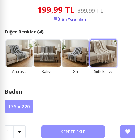
199,99 TL
399,99 TL
💬
Ürün Yorumları
Diğer Renkler (4)
Antrasit
Kahve
Gri
Sütlükahve
Beden
175 x 220
SEPETE EKLE