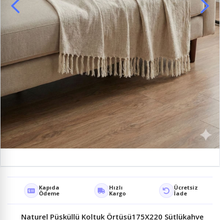
Kapıda
Hızlı
Ücretsiz
Ödeme
Kargo
İade
Naturel Püsküllü Koltuk Örtüsü175X220 Sütlükahve