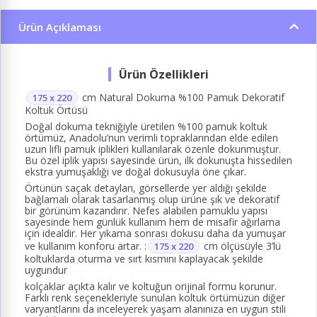
Ürün Açıklaması
cm Natural Dokuma %100 Pamuk Dekoratif
175 x 220
Koltuk Örtüsü
Doğal dokuma tekniğiyle üretilen %100 pamuk koltuk
örtümüz, Anadolu’nun verimli topraklarından elde edilen
uzun lifli pamuk iplikleri kullanılarak özenle dokunmuştur.
Bu özel iplik yapısı sayesinde ürün, ilk dokunuşta hissedilen
ekstra yumuşaklığı ve doğal dokusuyla öne çıkar.
Örtünün saçak detayları, görsellerde yer aldığı şekilde
bağlamalı olarak tasarlanmış olup ürüne şık ve dekoratif
bir görünüm kazandırır. Nefes alabilen pamuklu yapısı
sayesinde hem günlük kullanım hem de misafir ağırlama
için idealdir. Her yıkama sonrası dokusu daha da yumuşar
ve kullanım konforu artar. :
cm ölçüsüyle 3’lü
175 x 220
koltuklarda oturma ve sırt kısmını kaplayacak şekilde
uygundur
kolçaklar açıkta kalır ve koltuğun orijinal formu korunur.
Farklı renk seçenekleriyle sunulan koltuk örtümüzün diğer
varyantlarını da inceleyerek yaşam alanınıza en uygun stili