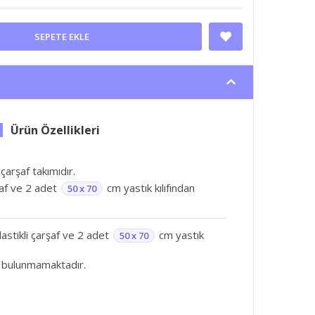
SEPETE EKLE
 çarşaf takımıdır.
şaf ve 2 adet
cm yastık kılıfından
50 x 70
astikli çarşaf ve 2 adet
cm yastık
50 x 70
 bulunmamaktadır.