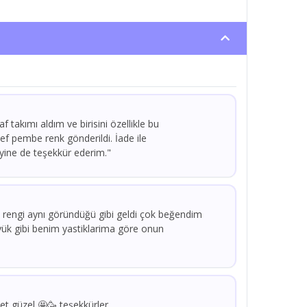
f takımı aldım ve birisini özellikle bu
f pembe renk gönderildi. İade ile
ine de teşekkür ederim."
rengi aynı göründüğü gibi geldi çok beğendim
büyük gibi benim yastiklarima göre onun
t güzel 🤩🥳 teşekkürler