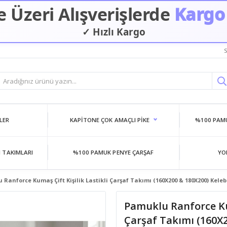
 Üzeri Alışverişlerde
Kargo
✓ Hızlı Kargo
S
LER
KAPITONE ÇOK AMAÇLI PIKE
%100 PAMU
 TAKIMLARI
%100 PAMUK PENYE ÇARŞAF
YO
Ranforce Kumaş Çift Kişilik Lastikli Çarşaf Takımı (160X200 & 180X200) Kel
Pamuklu Ranforce Kum
Çarşaf Takımı (160X