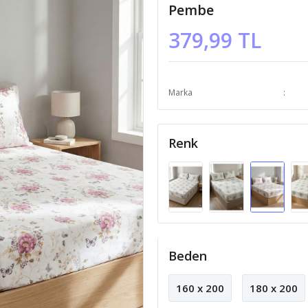
Pembe
379,99 TL
Marka
Renk
Beden
160 x 200
180 x 200