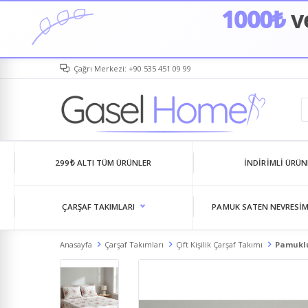
1000₺
ve
Çağrı Merkezi: +90 535 451 09 99
299₺ ALTI TÜM ÜRÜNLER
İNDIRIMLI ÜRÜN
ÇARŞAF TAKIMLARI
PAMUK SATEN NEVRESIM
Anasayfa
Çarşaf Takımları
Çift Kişilik Çarşaf Takımı
Pamuklu 