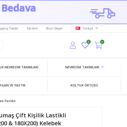
 Bedava
ipariş Takibi
Yardım
Bize Ulaşın
Türkçe
0
0
K NEVRESIM TAKIMLARI
NEVRESIM TAKIMLARI
RGAN VE YASTIK
KOLTUK ÖRTÜSÜ
ebek Pembe
aş Çift Kişilik Lastikli
200 & 180X200) Kelebek