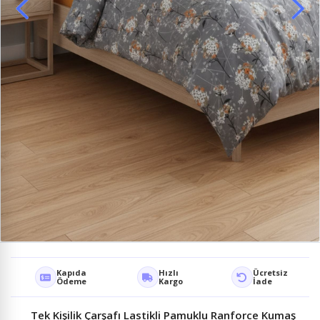
Kapıda
Hızlı
Ücretsiz
Ödeme
Kargo
İade
Tek Kişilik Çarşafı Lastikli Pamuklu Ranforce Kumaş