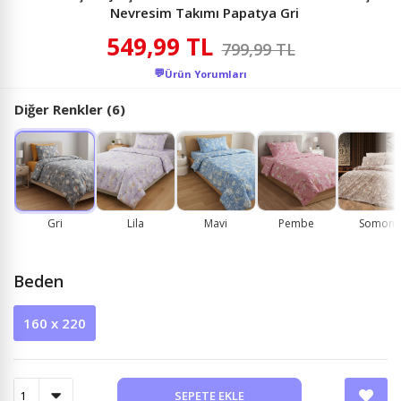
Nevresim Takımı Papatya Gri
549,99 TL
799,99 TL
💬
Ürün Yorumları
Diğer Renkler (6)
Gri
Lila
Mavi
Pembe
Somon
Beden
160 x 220
SEPETE EKLE