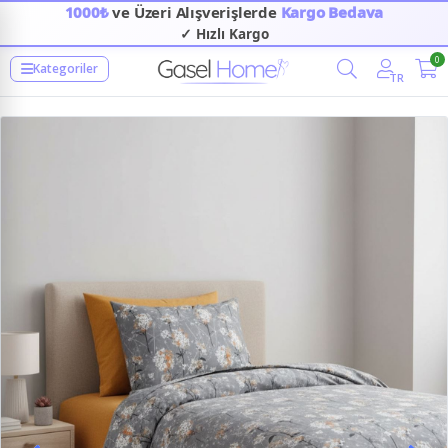
1000₺
ve Üzeri Alışverişlerde
Kargo Bedava
✓ Hızlı Kargo
0
Kategoriler
TR