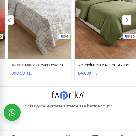
4
16
%100 Pamuk Kumaş Etnik Papatya Desen Tek Kişilik Nevresim Takımı Gri
5 Yıldızlı Lüx Otel Tipi Tek Kişilik Lastikli Çizgili Pamuk Saten Nevresim Takımı Haki
990,99 TL
849,99 TL
Profesyonel
e-ticaret
sistemleri ile hazırlanmıştır.