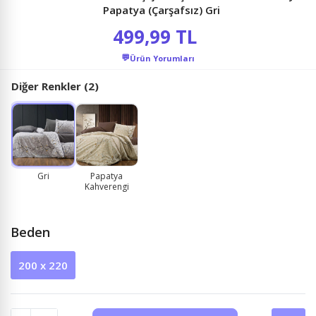
Papatya (Çarşafsız) Gri
499,99 TL
💬
Ürün Yorumları
Diğer Renkler (2)
Gri
Papatya
Kahverengi
Beden
200 x 220