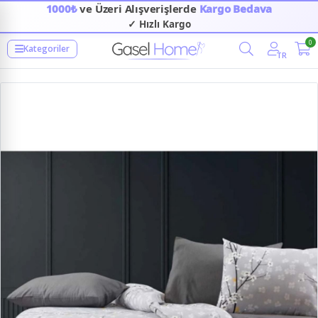
1000₺
ve Üzeri Alışverişlerde
Kargo Bedava
✓ Hızlı Kargo
0
Kategoriler
TR