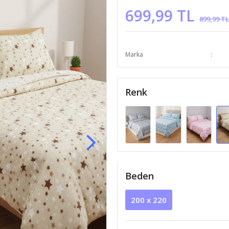
699,99 TL
899,99 TL
Marka
Renk
Beden
200 x 220