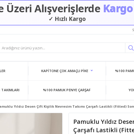
 Üzeri Alışverişlerde
Kargo
✓ Hızlı Kargo
S
LER
KAPITONE ÇOK AMAÇLI PIKE
%100 PAMU
 TAKIMLARI
%100 PAMUK PENYE ÇARŞAF
YO
amuklu Yıldız Desen Çift Kişilik Nevresim Takımı Çarşafı Lastikli (Fitted) S
Pamuklu Yıldız Desen
Çarşafı Lastikli (Fit