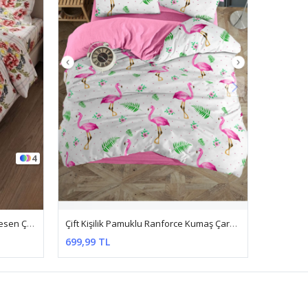
5
Çift Kişilik Pamuklu Ranforce Kumaş Çarşafı Lastikli Nevresim Takımı Pembe Flamingo
%100 Pamuk Kumaş Sarmaşık Desen Çift Kişilik Nevresim Takımı Lila
1.199,99 TL