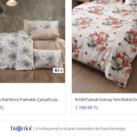
4
%100 Pamuk Kumaş Yeni Buket Desen Çift Kişilik Nevresim Takımı Kırmızı
9 TL
699,99 TL
|
Profesyonel
e-ticaret
sistemleri ile hazırlanmıştır.