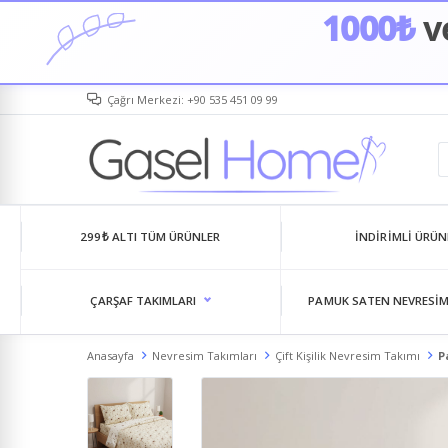
1000₺
ve
Çağrı Merkezi: +90 535 451 09 99
299₺ ALTI TÜM ÜRÜNLER
İNDIRIMLI ÜRÜN
ÇARŞAF TAKIMLARI
PAMUK SATEN NEVRESIM
Anasayfa
Nevresim Takımları
Çift Kişilik Nevresim Takımı
P