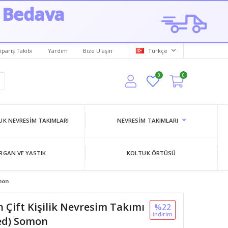
 Bedava
ipariş Takibi
Yardım
Bize Ulaşın
Türkçe
0
0
K NEVRESIM TAKIMLARI
NEVRESIM TAKIMLARI
RGAN VE YASTIK
KOLTUK ÖRTÜSÜ
omon
 Çift Kişilik Nevresim Takımı
%22
i̇ndi̇ri̇m
ted) Somon