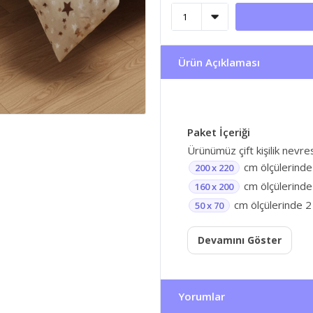
Ürün Açıklaması
Paket İçeriği
Ürünümüz çift kişilik nevr
cm ölçülerinde
200 x 220
cm ölçülerinde 
160 x 200
cm ölçülerinde 2 
50 x 70
Devamını Göster
Yorumlar