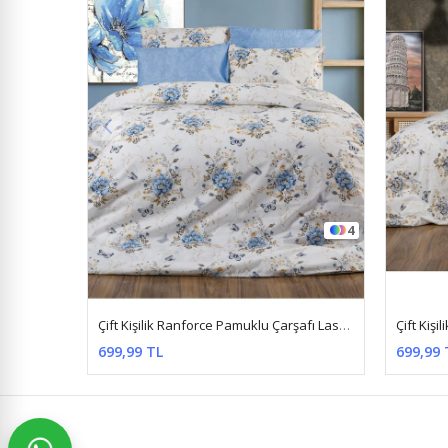
4
4
Çift Kişilik Ranforce Pamuklu Çarşafı Lastikli Nevresim Takımı Kelebek Mavi
Çift Kişilik Ranforce Pamuklu Çarşafı Lastikli Nevresim Takımı Kelebek Gri
699,99 TL
1.199,9