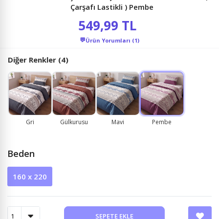
Çarşafı Lastikli ) Pembe
549,99 TL
💬
Ürün Yorumları (1)
Diğer Renkler (4)
Gri
Gülkurusu
Mavi
Pembe
Beden
160 x 220
SEPETE EKLE