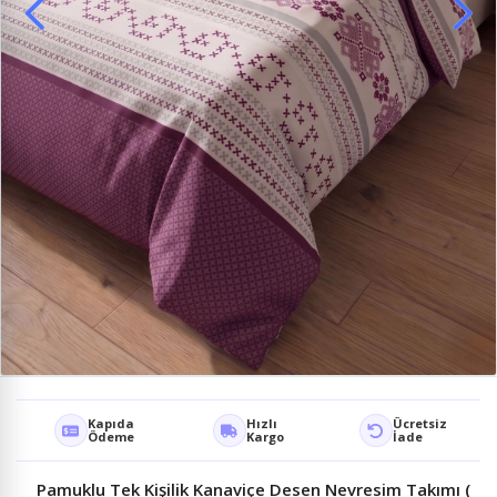
Kapıda
Hızlı
Ücretsiz
Ödeme
Kargo
İade
Pamuklu Tek Kişilik Kanaviçe Desen Nevresim Takımı (