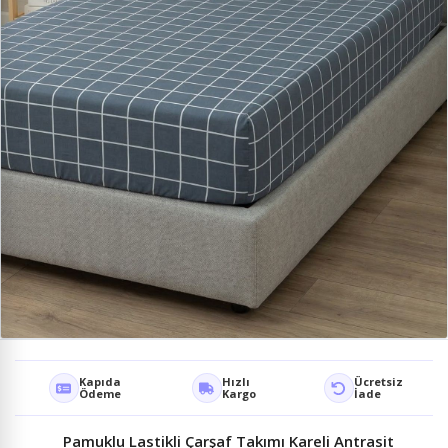
Kapıda
Hızlı
Ücretsiz
Ödeme
Kargo
İade
Pamuklu Lastikli Çarşaf Takımı Kareli Antrasit