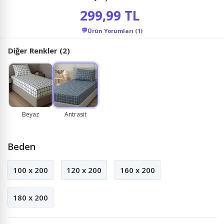
299,99 TL
💬
Ürün Yorumları (1)
Diğer Renkler (2)
Beyaz
Antrasit
Beden
100 x 200
120 x 200
160 x 200
180 x 200