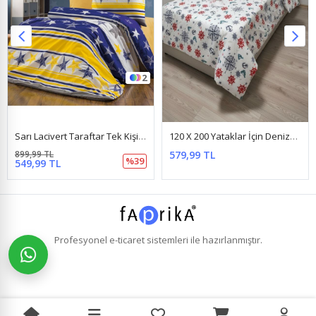
2
Sarı Lacivert Taraftar Tek Kişilik Nevresim Takımı ( Çarşaf Lastikli ) Sarı Lacivert
120 X 200 Yataklar İçin Denizci Desenli Nevresim Takımı Denizci
899,99 TL
579,99 TL
%39
549,99 TL
Profesyonel
e-ticaret
sistemleri ile hazırlanmıştır.