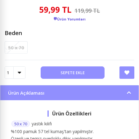
59,99 TL
119,99 TL
💬
Ürün Yorumları
Beden
50 x 70
SEPETE EKLE
Ürün Açıklaması
yastık kılıfı
50 x 70
%100 pamuk 57 tel kumaş'tan yapılmıştır.
Özenli ve temiz overloklu dikiş yapılmıştır.