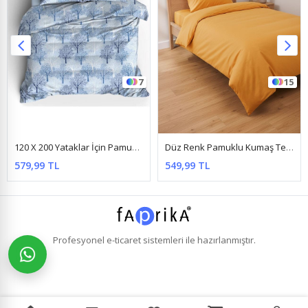
7
15
120 X 200 Yataklar İçin Pamuklu Ranforce Kumaş Nevresim Takımı Yeni Mavi Ağaç
Düz Renk Pamuklu Kumaş Tek Kişilik Nevresim Takımı ( Lastikli Çarşaf ) Turuncu
579,99 TL
549,99 TL
Profesyonel
e-ticaret
sistemleri ile hazırlanmıştır.