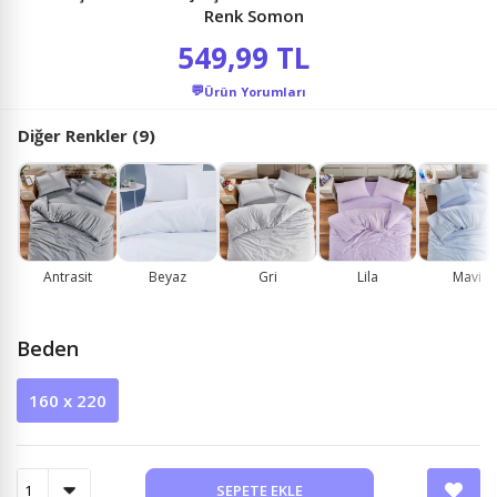
Renk Somon
549,99 TL
💬
Ürün Yorumları
Diğer Renkler (9)
Antrasit
Beyaz
Gri
Lila
Mavi
Beden
160 x 220
SEPETE EKLE