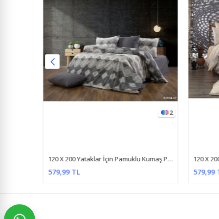
7
2
120 X 200 Yataklar İçin Pamuklu Ranforce Kumaş Nevresim Takımı Sarı Zikzak
120 X 200 Yataklar İçin Pamuklu Kumaş Piramit Desen Nevresim Takımı Antrasit
579,99 TL
579,99 