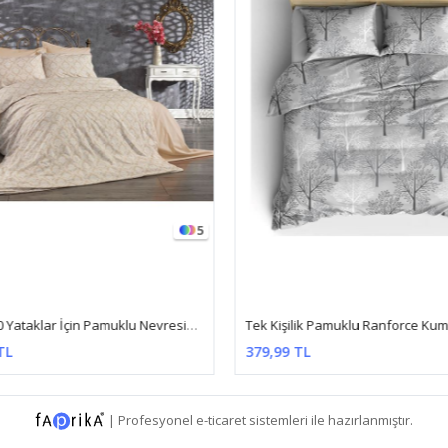
5
120 X 200 Yataklar İçin Pamuklu Nevresim Takımı ( Şal-Damaks Desen ) Somon
TL
379,99 TL
|
Profesyonel
e-ticaret
sistemleri ile hazırlanmıştır.