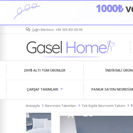
1000₺
ve
Çağrı Merkezi: +90 535 451 09 99
299₺ ALTI TÜM ÜRÜNLER
İNDIRIMLI ÜRÜN
ÇARŞAF TAKIMLARI
PAMUK SATEN NEVRESIM
Anasayfa
Nevresim Takımları
Tek Kişilik Nevresim Takımı
T