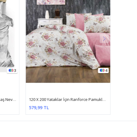
3
4
Tek Kişilik Pamuklu Ranforce Kumaş Nevresim Seti ( Çarşafsız ) Yeni Gri Ağaç
120 X 200 Yataklar İçin Ranforce Pamuklu Nevresim Takımı Kelebek Pembe
579,99 TL