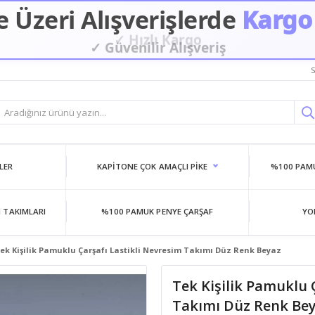
 Üzeri Alışverişlerde
Kargo
✓ Güvenilir Alışveriş
S
LER
KAPITONE ÇOK AMAÇLI PIKE
%100 PAMU
 TAKIMLARI
%100 PAMUK PENYE ÇARŞAF
YO
ek Kişilik Pamuklu Çarşafı Lastikli Nevresim Takımı Düz Renk Beyaz
Tek Kişilik Pamuklu 
Takımı Düz Renk Be