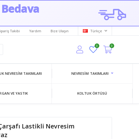
 Bedava
ipariş Takibi
Yardım
Bize Ulaşın
Türkçe
0
0
K NEVRESIM TAKIMLARI
NEVRESIM TAKIMLARI
RGAN VE YASTIK
KOLTUK ÖRTÜSÜ
Çarşafı Lastikli Nevresim
yaz