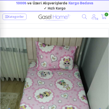
1000₺
ve Üzeri Alışverişlerde
Kargo Bedava
✓ Hızlı Kargo
0
Kategoriler
TR