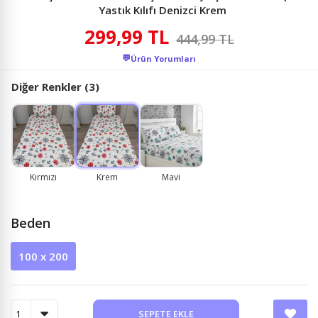
Yastık Kılıfı Denizci Krem
299,99 TL
444,99 TL
💬
Ürün Yorumları
Diğer Renkler (3)
Kırmızı
Krem
Mavi
Beden
100 x 200
SEPETE EKLE