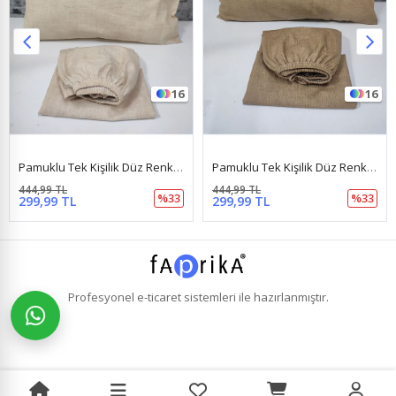
16
16
Pamuklu Tek Kişilik Düz Renk Lastikli Çarşaf Takımı Krem
Pamuklu Tek Kişilik Düz Renk Lastikli Çarşaf Takımı Kahverengi
444,99 TL
444,99 TL
%33
%33
299,99 TL
299,99 TL
Profesyonel
e-ticaret
sistemleri ile hazırlanmıştır.