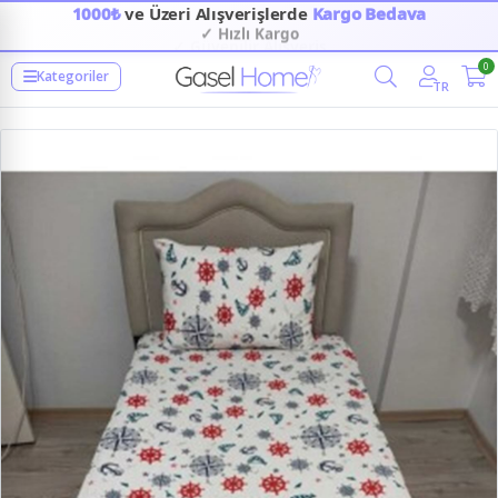
1000₺
ve Üzeri Alışverişlerde
Kargo Bedava
✓ Hızlı Kargo
✓ Güvenilir Alışveriş
0
Kategoriler
TR